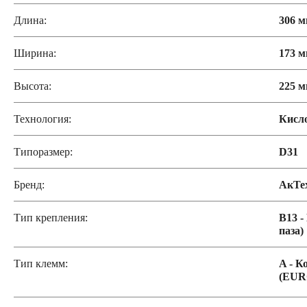
Длина:
306 
Ширина:
173 
Высота:
225 
Технология:
Кисл
Типоразмер:
D31
Бренд:
АкТе
Тип крепления:
B13 -
паза)
Тип клемм:
A - К
(EUR