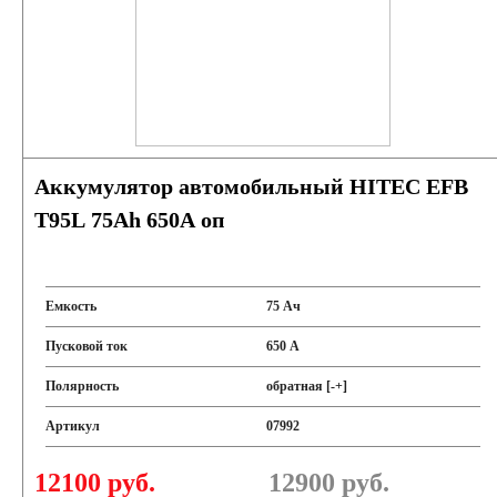
Аккумулятор автомобильный HITEC EFB
T95L 75Ah 650A оп
Емкость
75 Ач
Пусковой ток
650 А
Полярность
обратная [-+]
Артикул
07992
12100 руб.
12900
руб.