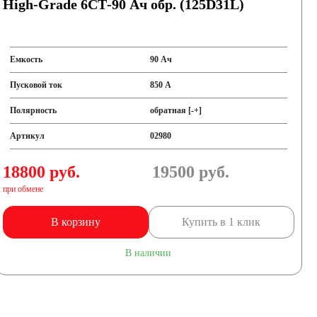
High-Grade 6СТ-90 Ач обр. (125D31L)
Емкость
90 Ач
Пусковой ток
850 А
Полярность
обратная [-+]
Артикул
02980
18800 руб.
19500
руб.
при обмене
В корзину
Купить в 1 клик
В наличии