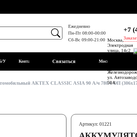
Ежедневно
+7 (
Пн-Пт 08:00-00:00
Заказа
Сб-Вс 09:00-21:00
Москва,
Прием
Электродная
улица, 14с2
Шоссе
Связаться
Б/У
Контакты
Москва
Энтузиастов
Балашиха, мкр
Железнодорож
ул. Автозавод
АКБ
50А
томобильный АКТЕХ CLASSIC ASIA 90 А/ч 780А ОП (306x17
Артикул: 01221
АККУМУЛЯТ