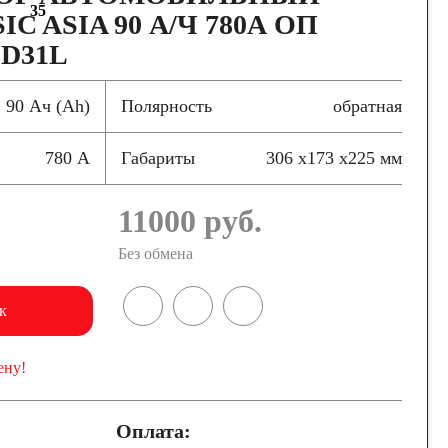
35
C ASIA 90 А/Ч 780А ОП
 D31L
90 Ач (Ah)
Полярность
обратная
780 А
Габариты
306 x173 x225 мм
11000
руб.
Без обмена
к
ену!
Оплата: