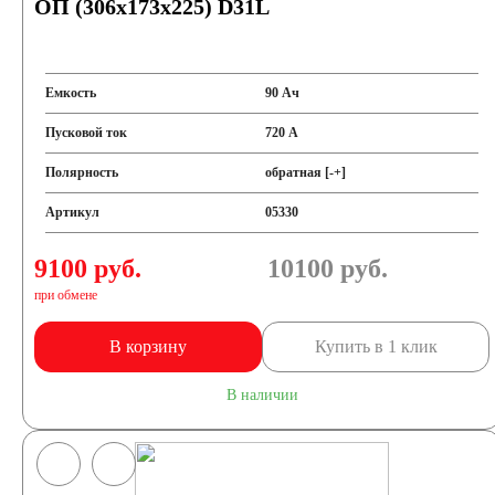
ОП (306x173x225) D31L
Емкость
90 Ач
Пусковой ток
720 А
Полярность
обратная [-+]
Артикул
05330
9100 руб.
10100
руб.
при обмене
В корзину
Купить в 1 клик
В наличии