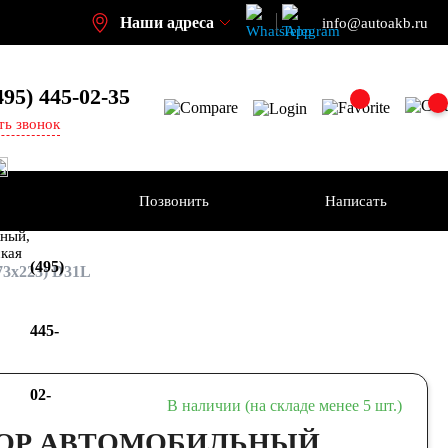
Наши адреса
info@autoakb.ru
495)
445-02-35
ть звонок
Позвонить
Написать
+7
-н
ный,
ская
(495)
3x223) D31L
445-
02-
В наличии (на складе менее 5 шт.)
ОР АВТОМОБИЛЬНЫЙ