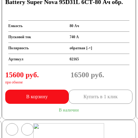
Battery Super Nova 95D31L 6СТ-80 Ач обр.
Емкость
80 Ач
Пусковой ток
740 А
Полярность
обратная [-+]
Артикул
02165
15600 руб.
16500
руб.
при обмене
В корзину
Купить в 1 клик
В наличии