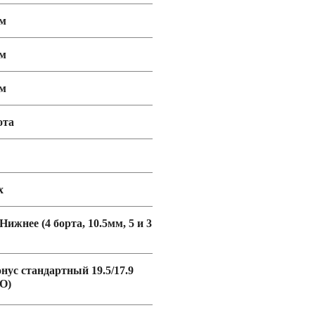
мм
мм
мм
ота
х
 Нижнее (4 борта, 10.5мм, 5 и 3
онус стандартный 19.5/17.9
O)