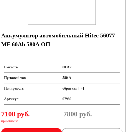
Аккумулятор автомобильный Hitec 56077
MF 60Ah 580A ОП
Емкость
60 Ач
Пусковой ток
580 А
Полярность
обратная [-+]
Артикул
07989
7100 руб.
7800
руб.
при обмене