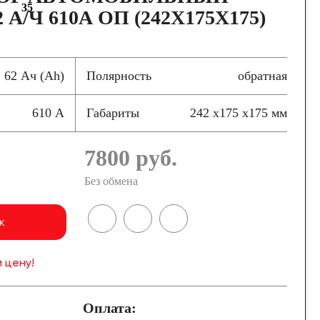
35
 А/Ч 610А ОП (242X175X175)
62 Ач (Ah)
Полярность
обратная
610 А
Габариты
242 x175 x175 мм
7800
руб.
Без обмена
к
 цену!
Оплата: