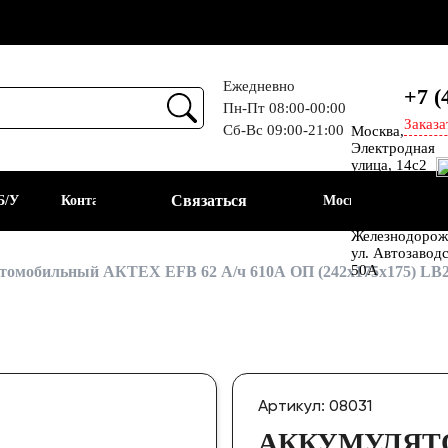
Ежедневно
+7 (
Пн-Пт 08:00-00:00
Заказа
Сб-Вс 09:00-21:00
Москва,
Прием
Электродная
улица, 14с2
Шоссе
Связаться
Б/У
Контакты
Москва
Энтузиастов
Балашиха, мкр
Железнодорож
ул. Автозавод
АКБ
50А
томобильный АКТЕХ EFB 62 А/ч 610А ОП (242x175x175) LB
Артикул: 08031
АККУМУЛЯТ