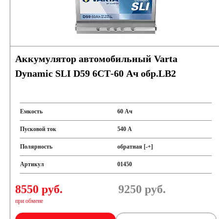
Аккумулятор автомобильный Varta
Dynamic SLI D59 6СТ-60 Ач обр.LB2
Емкость
60 Ач
Пусковой ток
540 А
Полярность
обратная [-+]
Артикул
01450
8550 руб.
9250
руб.
при обмене