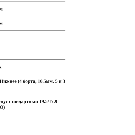
мм
мм
х
 Нижнее (4 борта, 10.5мм, 5 и 3
онус стандартный 19.5/17.9
O)