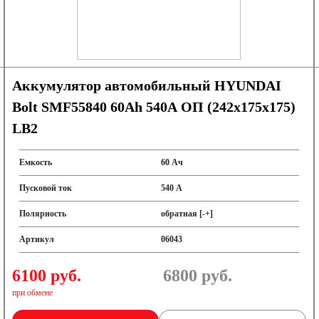
Аккумулятор автомобильный HYUNDAI
Bolt SMF55840 60Ah 540A ОП (242x175x175)
LB2
Емкость
60 Ач
Пусковой ток
540 А
Полярность
обратная [-+]
Артикул
06043
6100 руб.
6800
руб.
при обмене