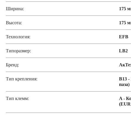
Ширина:
175 
Высота:
175 
Технология:
EFB
Типоразмер:
LB2
Бренд:
АкТе
Тип крепления:
B13 -
паза)
Тип клемм:
A - К
(EUR