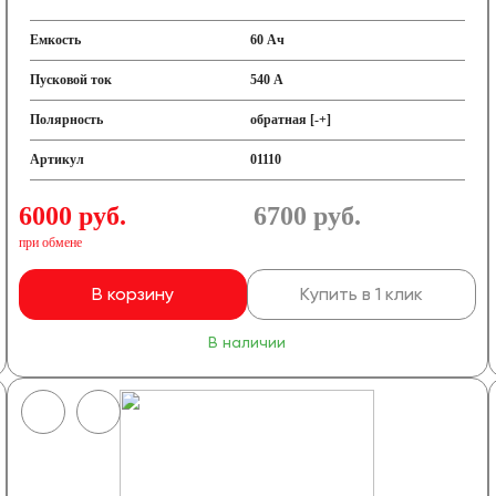
Емкость
60 Ач
Пусковой ток
540 А
Полярность
обратная [-+]
Артикул
01110
6000 руб.
6700
руб.
при обмене
В корзину
Купить в 1 клик
В наличии