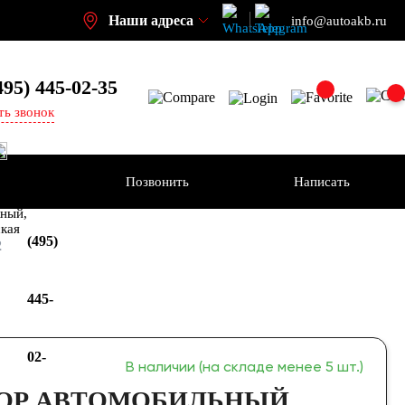
Наши адреса
info@autoakb.ru
495)
445-02-35
ть звонок
Позвонить
Написать
+7
-н
ный,
ская
(495)
2
445-
02-
В наличии (на складе менее 5 шт.)
ОР АВТОМОБИЛЬНЫЙ