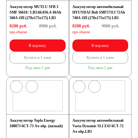
Аккумулятор MUTLU SFB 3
Аккумулятор автомобильный
SMF 56618 / LB3.66.056.A 66Ah
HYUNDAI Bolt SMF57113 72Ah
560A ОП (278х175х175) LB3
740A ОП (278x175x175) LB3
8200 руб.
8900
руб.
8200 руб.
9000
руб.
при обмене
при обмене
В корзину
В корзину
Купить в 1 клик
Купить в 1 клик
Под заказ 2 дня
Под заказ 2 дня
Аккумулятор Topla Energy
Аккумулятор автомобильный
108073 6СТ-73 Ач обр. (низкий)
Varta Dynamic SLI E43 6СТ-72
Ач обр.LB3