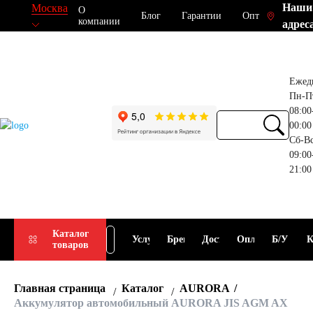
Наши
Москва
О
Блог
Гарантии
Опт
компании
адрес
Ежед
Пн-П
08:00
00:00
Сб-В
09:00
21:00
Прием
Подбор
Каталог
Услуги
Бренды
Доставка
Оплата
Б/У
К
товаров
АКБ
АКБ
Главная страница
Каталог
AURORA
Аккумулятор автомобильный AURORA JIS AGM AX