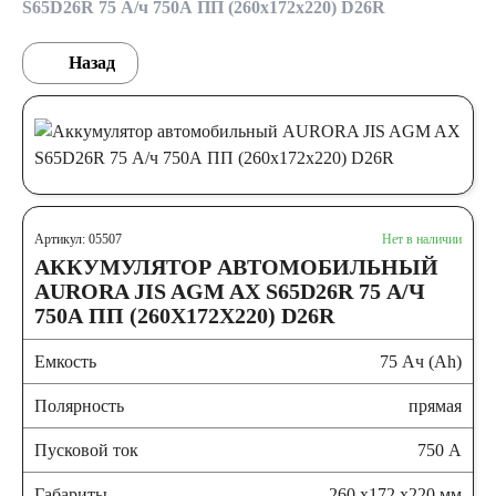
S65D26R 75 А/ч 750А ПП (260х172х220) D26R
Назад
Артикул: 05507
Нет в наличии
АККУМУЛЯТОР АВТОМОБИЛЬНЫЙ
AURORA JIS AGM AX S65D26R 75 А/Ч
750А ПП (260Х172Х220) D26R
Емкость
75 Ач (Ah)
Полярность
прямая
Пусковой ток
750 А
Габариты
260 x172 x220 мм