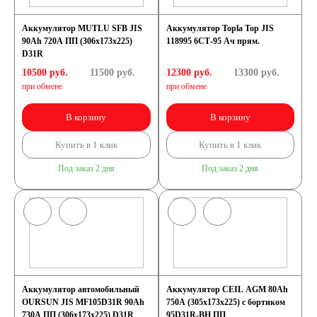
Аккумулятор MUTLU SFB JIS
Аккумулятор Topla Top JIS
90Ah 720A ПП (306x173x225)
118995 6СТ-95 Ач прям.
D31R
10500 руб.
11500
руб.
12300 руб.
13300
руб.
при обмене
при обмене
В корзину
В корзину
Купить в 1 клик
Купить в 1 клик
Под заказ 2 дня
Под заказ 2 дня
Аккумулятор автомобильный
Аккумулятор CEIL AGM 80Ah
OURSUN JIS MF105D31R 90Ah
750A (305x173x225) с бортиком
730А ПП (306х173х225) D31R
95D31R-BH ПП