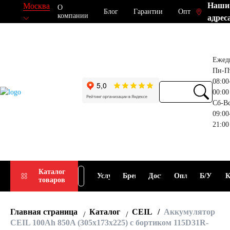
Наши
Москва
О
Блог
Гарантии
Опт
компании
адрес
Ежед
Пн-П
08:00
00:00
Сб-В
09:00
21:00
Прием
Подбор
Каталог
Услуги
Бренды
Доставка
Оплата
Б/У
К
товаров
АКБ
АКБ
Главная страница
Каталог
CEIL
Аккумулятор
CEIL 100Ah 850A (305x173x225) с бортиком 115D31R-