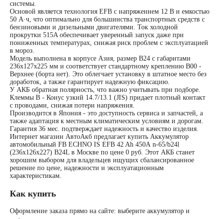
системы.
Основой является технология EFB с напряжением 12 В и емкостью
50 А·ч, что оптимально для большинства транспортных средств с
240 А/ч
бензиновыми и дизельными двигателями. Ток холодной
прокрутки 515A обеспечивает уверенный запуск даже при
пониженных температурах, снижая риск проблем с эксплуатацией
250 А/ч
в мороз.
Модель выполнена в корпусе Азия, размер B24 с габаритами
236x127x225 мм и соответствует стандартному креплению B00 -
Верхнее (борта нет). Это облегчает установку в штатное место без
Аккумуляторы по
доработок, а также гарантирует надежную фиксацию.
У АКБ обратная полярность, что важно учитывать при подборе.
Клеммы B - Конус узкий 14.7/13.1 (JIS) придает плотный контакт
технологии
с проводами, снижая потери напряжения.
Производится в Япония - это доступность сервиса и запчастей, а
также адаптация к местным климатическим условиям и дорогам.
Гарантия 36 мес. подтверждает надежность и качество изделия.
Аккумуляторы
Интернет магазин АвтоАкб предлагает купить Аккумулятор
автомобильный FB ECHNO IS EFB 42 Ah 450А n-65/b24l
(236х126х227) B24L в Москве по цене 0 руб. Этот АКБ станет
START-STOP
хорошим выбором для владельцев ищущих сбалансированное
решение по цене, надежности и эксплуатационным
характеристикам.
Аккумуляторы EFB
Как купить
Оформление заказа прямо на сайте: выберите аккумулятор и
Аккумуляторы