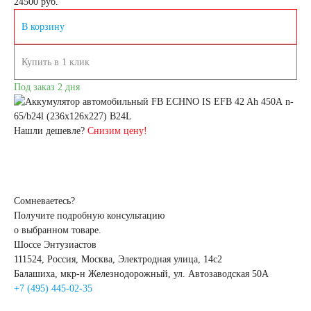
24500
руб.
В корзину
4.5 А/ч
5 А/ч
Купить в 1 клик
7 А/ч
8 А/ч
Под заказ 2 дня
9 А/ч
10 А/ч
Нашли дешевле?
Снизим цену!
14 А/ч
16 А/ч
17 А/ч
18 А/ч
Сомневаетесь?
Получите подробную консультацию
19 А/ч
20 А/ч
о выбранном товаре.
Шоссе Энтузиастов
111524, Россия, Москва, Электродная улица, 14с2
24 А/ч
30 А/ч
Балашиха, мкр-н Железнодорожный, ул. Автозаводская 50А
+7 (495) 445-02-35
Технология