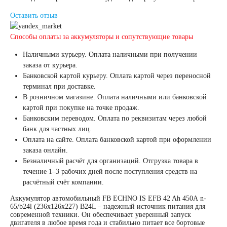
Оставить отзыв
190 А/ч
Способы оплаты за аккумуляторы и сопутствующие товары
192 А/ч
Наличными курьеру. Оплата наличными при получении
заказа от курьера.
Банковской картой курьеру. Оплата картой через переносной
200 А/ч
терминал при доставке.
В розничном магазине. Оплата наличными или банковской
210 А/ч
картой при покупке на точке продаж.
Банковским переводом. Оплата по реквизитам через любой
банк для частных лиц.
220 А/ч
Оплата на сайте. Оплата банковской картой при оформлении
заказа онлайн.
Безналичный расчёт для организаций. Отгрузка товара в
225 А/ч
течение 1–3 рабочих дней после поступления средств на
расчётный счёт компании.
230 А/ч
Аккумулятор автомобильный FB ECHNO IS EFB 42 Ah 450А n-
65/b24l (236х126х227) B24L – надежный источник питания для
современной техники. Он обеспечивает уверенный запуск
235 А/ч
двигателя в любое время года и стабильно питает все бортовые