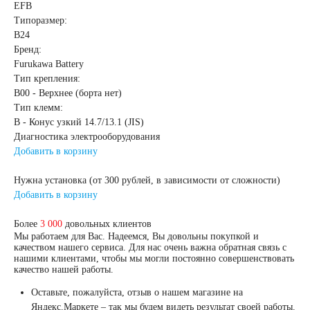
EFB
Типоразмер:
125 А/ч
B24
Бренд:
Furukawa Battery
132 А/ч
Тип крепления:
B00 - Верхнее (борта нет)
140 А/ч
Тип клемм:
B - Конус узкий 14.7/13.1 (JIS)
Диагностика электрооборудования
145 А/ч
Добавить в корзину
Нужна установка (от 300 рублей, в зависимости от сложности)
150 А/ч
Добавить в корзину
172 А/ч
Более
3 000
довольных клиентов
Мы работаем для Вас. Надеемся, Вы довольны покупкой и
качеством нашего сервиса. Для нас очень важна обратная связь с
нашими клиентами, чтобы мы могли постоянно совершенствовать
180 А/ч
качество нашей работы.
Оставьте, пожалуйста, отзыв о нашем магазине на
185 А/ч
Яндекс.Маркете – так мы будем видеть результат своей работы.