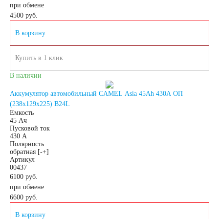
при обмене
4500
руб.
Аккумуляторы по
В корзину
напряжению
Купить в 1 клик
Аккумуляторы 12
В наличии
Аккумулятор автомобильный CAMEL Asia 45Ah 430A ОП
вольт
(238x129x225) B24L
Емкость
45 Ач
Пусковой ток
Аккумуляторы по стране
430 А
Полярность
обратная [-+]
(Родина бренда)
Артикул
00437
6100 руб.
Аккумуляторы для
при обмене
6600
руб.
автомобилей из
В корзину