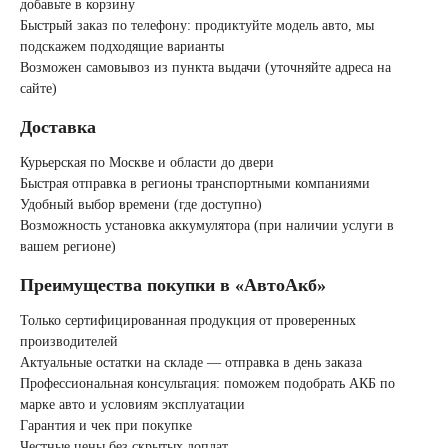
добавьте в корзину
Быстрый заказ по телефону: продиктуйте модель авто, мы
AGM
подскажем подходящие варианты
Возможен самовывоз из пункта выдачи (уточняйте адреса на
сайте)
Аккумуляторы по стране
Доставка
изготовлении
Курьерская по Москве и области до двери
Быстрая отправка в регионы транспортными компаниями
Удобный выбор времени (где доступно)
Япония
Возможность установка аккумулятора (при наличии услуги в
вашем регионе)
Южная Корея
Преимущества покупки в «АвтоАкб»
Чехия
Турция
Только сертифицированная продукция от проверенных
производителей
Актуальные остатки на складе — отправка в день заказа
Тайланд
США
Профессиональная консультация: поможем подобрать АКБ по
марке авто и условиям эксплуатации
Гарантия и чек при покупке
Словения
Честные цены без скрытых доплат