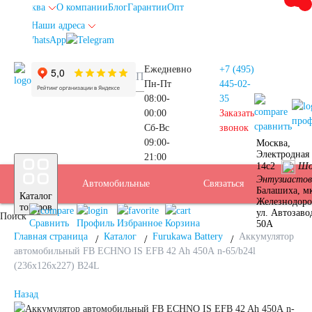
Москва
О компании
Блог
Гарантии
Опт
Наши адреса
info@autoakb.ru
Ежедневно
+7 (495)
Пн-Пт
445-02-
08:00-
35
00:00
Заказать
про
сравнить
Сб-Вс
звонок
09:00-
Москва,
Прием
Электродная 
21:00
Подбор
14с2
Шо
Энтузиастов
Автомобильные
Услуги
Бренды
Доставка
Оплата
Б/У
Контакты
Связаться
Москва
Балашиха, м
Каталог
Железнодор
АКБ
товаров
ул. Автозаво
Поиск
аккумуляторы
АКБ
Сравнить
Профиль
Избранное
Корзина
50А
Главная страница
Каталог
Furukawa Battery
Аккумулятор
автомобильный FB ECHNO IS EFB 42 Ah 450А n-65/b24l
(236х126х227) B24L
Назад
Аккумуляторы для