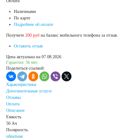
Оплата:
Наличными
71 А/ч
72 А/ч
По карте
Подробнее об оплате
74 А/ч
75 А/ч
Получите
200 руб
на баланс мобильного телефона за отзыв.
Оставить отзыв
77 А/ч
78 А/ч
Цена актуальна на 07.08.2026
Гарантия: 36 мес.
80 А/ч
82 А/ч
Поделиться ссылкой:
84 А/ч
85 А/ч
Характеристики
Дополнительные услуги
Отзывы
90 А/ч
92 А/ч
Оплата
Описание
95 А/ч
96 А/ч
Емкость
50 Ач
Полярность:
98 А/ч
обратная