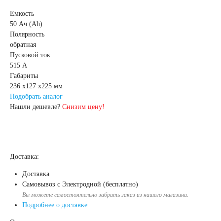
Емкость
52 А/ч
53 А/ч
50 Ач (Ah)
Полярность
обратная
54 А/ч
55 А/ч
Пусковой ток
515 А
56 А/ч
58 А/ч
Габариты
236 x127 x225 мм
Подобрать аналог
59 А/ч
60 А/ч
Нашли дешевле?
Снизим цену!
61 А/ч
62 А/ч
Доставка:
63 А/ч
64 А/ч
Доставка
Самовывоз с Электродной (бесплатно)
65 А/ч
66 А/ч
Вы можете самостоятельно забрать заказ из нашего магазина.
Подробнее о доставке
68 А/ч
70 А/ч