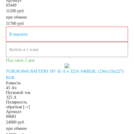
Артикул
05449
11200 руб.
Снегоходы
при обмене
11700
руб.
Садовые трактора,
В корзину
райдеры
Купить в 1 клик
Под заказ 2 дня
Мопеды
FURUKAWA BATTERY HV 45 А.ч 325А S46B24L (236x126x227)
B24L
Мотороллеры
Емкость
45 Ач
Пусковой ток
Мотобуксировщики
325 А
Полярность
обратная [-+]
Артикул
Емкость (A/H)
09681
24000 руб.
при обмене
3 А/ч
4 А/ч