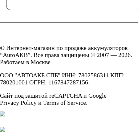
Аккумуляторы для
ИБП
© Интернет-магазин по продаже аккумуляторов
Промышленные
“AutoAKB”. Все права защищены © 2007 — 2026.
Работаем в Москве
аккумуляторы
ООО "АВТОАКБ СПБ" ИНН: 7802586311 КПП:
780201001 ОГРН: 1167847287156.
Сайт под защитой reCAPTCHA и Google
Подъёмники,
Privacy Policy
и
Terms of Service.
штабелеры
Аккумуляторы для