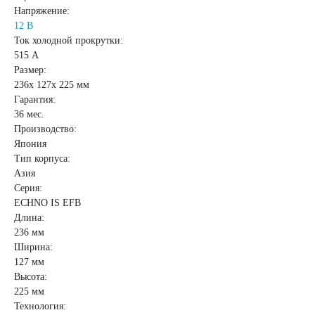
Напряжение:
12 В
Аккумуляторы для
Ток холодной прокрутки:
515 А
грузовых
Размер:
236x 127x 225 мм
Гарантия:
автомобилей
36 мес.
Производство:
Япония
Емкость (A/H)
Тип корпуса:
Азия
100 А/ч
Серия:
ECHNO IS EFB
Длина:
105 А/ч
236 мм
Ширина:
127 мм
106 А/ч
110 А/ч
Высота:
225 мм
115 А/ч
120 А/ч
Технология: