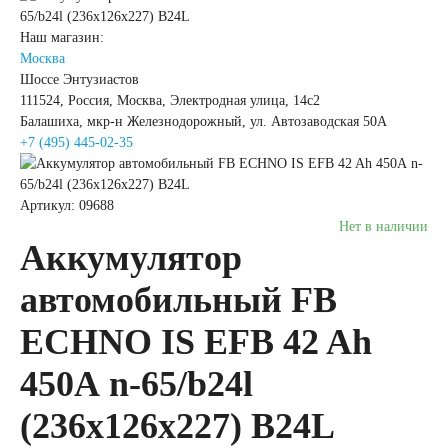
Наш магазин:
легковых
Москва
Шоссе Энтузиастов
автомобилей
111524, Россия, Москва, Электродная улица, 14с2
Балашиха, мкр-н Железнодорожный, ул. Автозаводская 50А
+7 (495) 445-02-35
Емкость (A/H)
Артикул: 09688
35 А/ч
38 А/ч
Нет в наличии
Аккумулятор
40 А/ч
42 А/ч
автомобильный FB
43 А/ч
44 А/ч
ECHNO IS EFB 42 Ah
450А n-65/b24l
45 А/ч
47 А/ч
(236х126х227) B24L
48 А/ч
50 А/ч