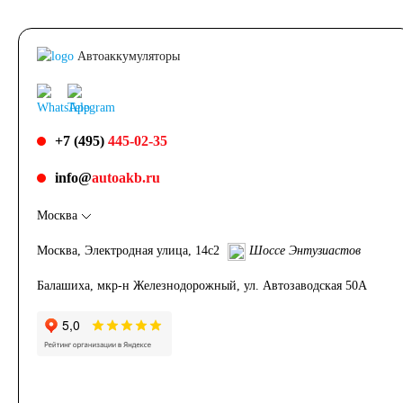
лодок
Автоаккумуляторы
Аккумуляторы для
лодочных
+7 (495)
445-02-35
info@
autoakb.ru
электромоторов
Москва
Аккумуляторы для
Москва, Электродная улица, 14с2
Шоссе Энтузиастов
Балашиха, мкр-н Железнодорожный, ул. Автозаводская 50А
гидроциклов
Тяговые
аккумуляторы