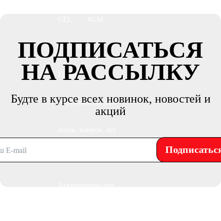
GEL
AGM
ПОДПИСАТЬСЯ
Кислотные
НА РАССЫЛКУ
Li-Ion
Будте в курсе всех новинок, новостей и
Аккумуляторы для
акций
лодок, катеров, яхт
Подписатьс
Аккумуляторы для
катеров, яхт и