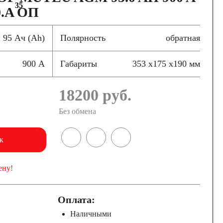
35
0.A ОП
95 Ач (Ah)
Полярность
обратная
900 А
Габариты
353 x175 x190 мм
18200
руб.
Без обмена
к
ену!
Оплата:
Наличными