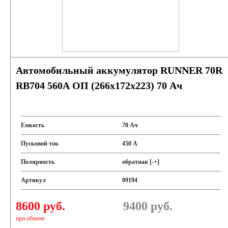
Автомобильный аккумулятор RUNNER 70R
RB704 560A ОП (266х172х223) 70 Ач
Емкость
70 Ач
Пусковой ток
450 А
Полярность
обратная [-+]
Артикул
09194
8600 руб.
9400
руб.
при обмене