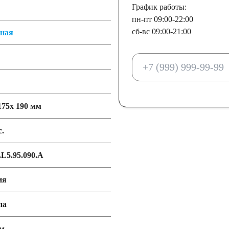
График работы:
пн-пт 09:00-22:00
сб-вс 09:00-21:00
тная
175x 190 мм
с.
L5.95.090.A
ия
па
мм