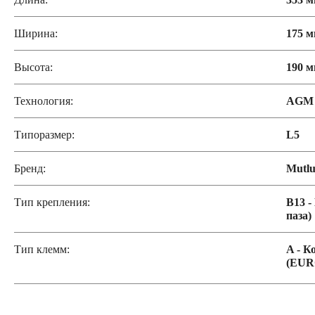
Ширина:
175 
Высота:
190 
Технология:
AGM
Типоразмер:
L5
Бренд:
Mutl
Тип крепления:
B13 -
паза)
Тип клемм:
A - К
(EUR