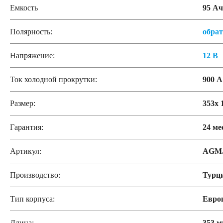
Емкость
95 Ач
Полярность:
обра
Напряжение:
12 В
Ток холодной прокрутки:
900 А
Размер:
353x 
Гарантия:
24 ме
Артикул:
AGM.
Производство:
Турц
Тип корпуса:
Евро
Длина:
353 