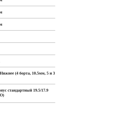
мм
мм
u
 Нижнее (4 борта, 10.5мм, 5 и 3
онус стандартный 19.5/17.9
O)