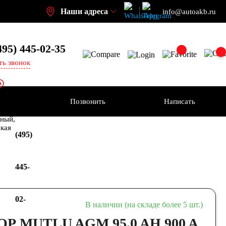
Наши адреса
info@autoakb.ru
495)
445-02-35
ть звонок
Позвонить
Написать
+7
-н
ный,
ская
(495)
445-
02-
В наличии (на складе более 5 шт.)
 MUTLU AGM 95.0 AH 900 A