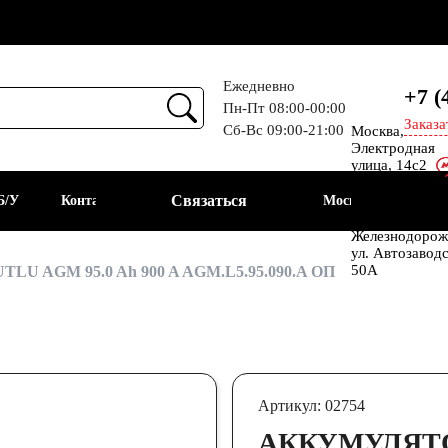
Ежедневно
+7 (
Пн-Пт 08:00-00:00
Заказа
Сб-Вс 09:00-21:00
Москва,
Прием
Электродная
улица, 14с2
Шоссе
Связаться
Б/У
Контакты
Москва
Энтузиастов
Балашиха, мкр
Железнодорож
ул. Автозавод
АКБ
50А
TLU AGM 95.0 Ah 900 A AGM.L5.95.090.A ОП
Артикул: 02754
АККУМУЛЯТОР