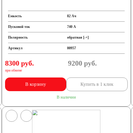
Емкость
82 Ач
Пусковой ток
740 А
Полярность
обратная [-+]
Артикул
00957
8300 руб.
9200
руб.
при обмене
В корзину
Купить в 1 клик
В наличии