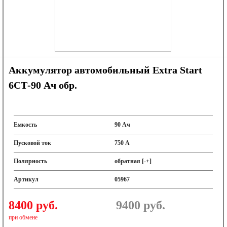
Аккумулятор автомобильный Extra Start
6СТ-90 Ач обр.
Емкость
90 Ач
Пусковой ток
750 А
Полярность
обратная [-+]
Артикул
05967
8400 руб.
9400
руб.
при обмене