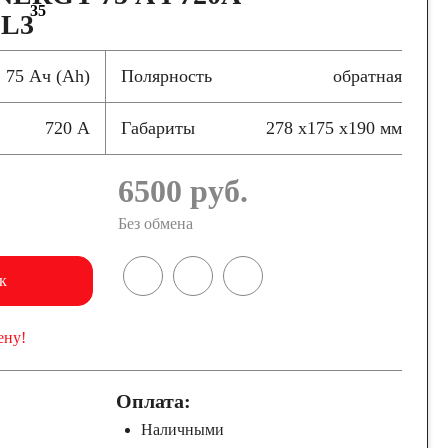
35
 L3
75 Ач (Ah)
Полярность
обратная
720 А
Габариты
278 x175 x190 мм
6500
руб.
Без обмена
к
ену!
Оплата:
Наличными