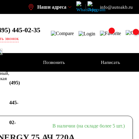
Наши адреса
info@autoakb.ru
495)
445-02-35
ть звонок
Позвонить
Написать
+7
-н
ный,
ская
(495)
445-
02-
В наличии (на складе более 5 шт.)
NERGY 75 АЧ 720A