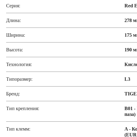
Серия:
Red E
Длина:
278 
Ширина:
175 
Высота:
190 
Технология:
Кисл
Типоразмер:
L3
Бренд:
TIG
Тип крепления:
B01 -
паза)
Тип клемм:
A - К
(EUR