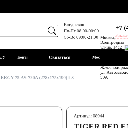
Ежедневно
+7 (
Пн-Пт 08:00-00:00
Заказа
Сб-Вс 09:00-21:00
Москва,
Прием
Электродная
улица, 14с2
Шоссе
Связаться
Б/У
Контакты
Москва
Энтузиастов
Балашиха, мкр
Железнодорож
ул. Автозавод
АКБ
50А
RGY 75 АЧ 720A (278x175x190) L3
Артикул: 08944
TIGER RED E