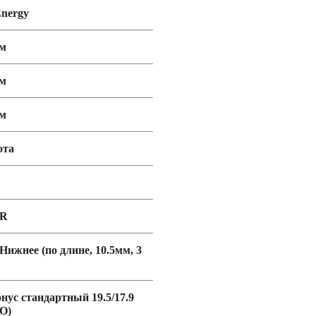
nergy
мм
мм
мм
ота
ER
 Нижнее (по длине, 10.5мм, 3
онус стандартный 19.5/17.9
O)