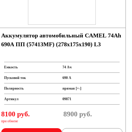
Аккумулятор автомобильный CAMEL 74Ah
690A ПП (57413MF) (278x175x190) L3
Емкость
74 Ач
Пусковой ток
690 А
Полярность
прямая [+-]
Артикул
09871
8100 руб.
8900
руб.
при обмене