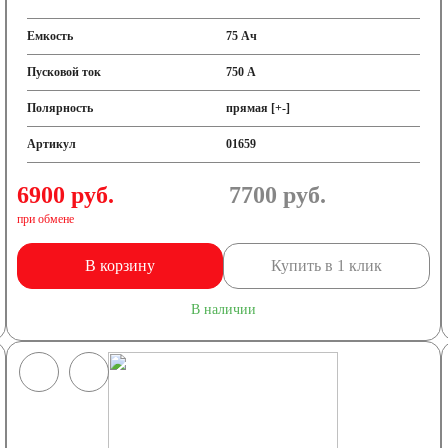
Емкость
75 Ач
Пусковой ток
750 А
Полярность
прямая [+-]
Артикул
01659
6900 руб.
7700
руб.
при обмене
В корзину
Купить в 1 клик
В наличии