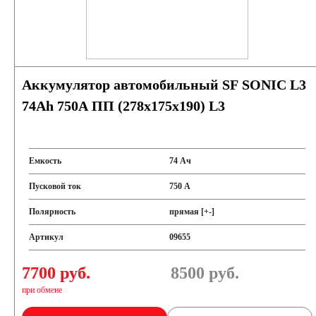
Аккумулятор автомобильный SF SONIC L3
74Ah 750A ПП (278х175х190) L3
Емкость
74 Ач
Пусковой ток
750 А
Полярность
прямая [+-]
Артикул
09655
7700 руб.
8500
руб.
при обмене