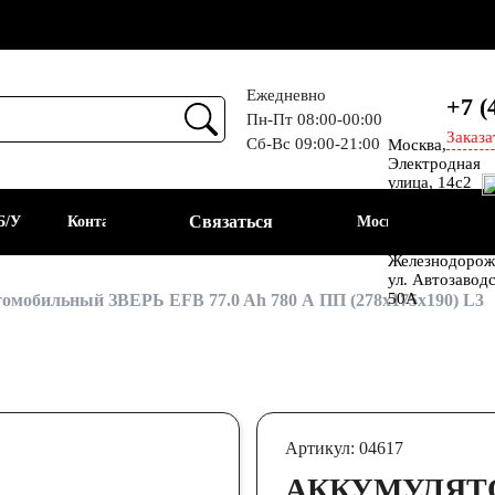
Ежедневно
+7 (
Пн-Пт 08:00-00:00
Заказа
Сб-Вс 09:00-21:00
Москва,
Прием
Электродная
улица, 14с2
Шоссе
Связаться
Б/У
Контакты
Москва
Энтузиастов
Балашиха, мкр
Железнодорож
ул. Автозавод
АКБ
50А
омобильный ЗВЕРЬ EFB 77.0 Ah 780 А ПП (278x175x190) L3
Артикул: 04617
АККУМУЛЯТ