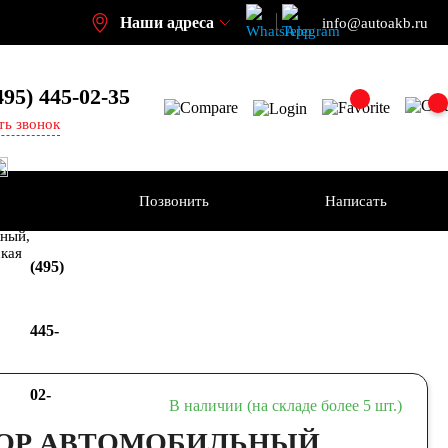
Наши адреса
info@autoakb.ru
495)
445-02-35
ть звонок
Позвонить
Написать
+7
-н
ный,
ская
(495)
445-
02-
В наличии (на складе более 5 шт.)
ОР АВТОМОБИЛЬНЫЙ