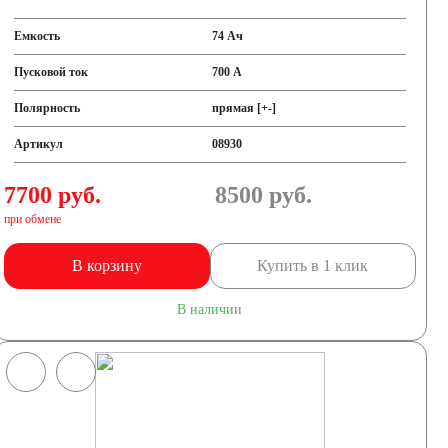
Емкость
74 Ач
Пусковой ток
700 А
Полярность
прямая [+-]
Артикул
08930
7700 руб.
8500
руб.
при обмене
В корзину
Купить в 1 клик
В наличии