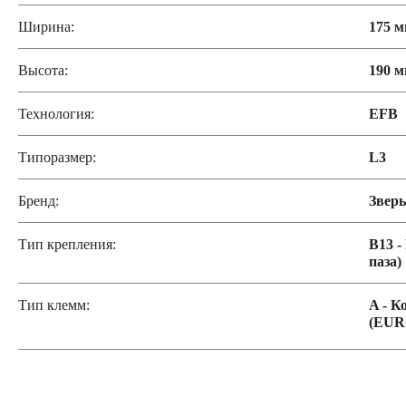
Ширина:
175 
Высота:
190 
Технология:
EFB
Типоразмер:
L3
Бренд:
Зверь
Тип крепления:
B13 -
паза)
Тип клемм:
A - К
(EUR