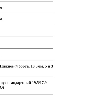
мм
мм
 Нижнее (4 борта, 10.5мм, 5 и 3
онус стандартный 19.5/17.9
O)