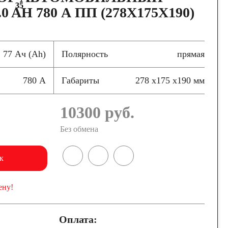
35
0 AH 780 А ПП (278X175X190)
77 Ач (Ah)
Полярность
прямая
780 А
Габариты
278 x175 x190 мм
10300
руб.
Без обмена
к
ену!
Оплата: