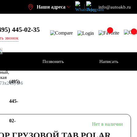
Наши адреса
info@autoakb.ru
495)
445-02-35
ть звонок
Позвонить
Написать
+7
-н
ный,
ская
(495)
73х240) D6
445-
02-
Нет в наличии
Р ГРУЗОВОЙ TAB POLAR