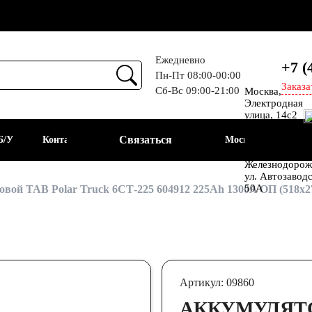
Ежедневно
+7 (
Пн-Пт 08:00-00:00
Заказа
Сб-Вс 09:00-21:00
Москва,
Прием
Электродная
улица, 14с2
Шоссе
Связаться
Б/У
Контакты
Москва
Энтузиастов
Балашиха, мкр
Железнодорож
ул. Автозавод
АКБ
50А
вой TAB Polar Truck 6СТ-225 604912 225Ah 1300A ОП (518х2
Артикул: 09860
АККУМУЛЯТО