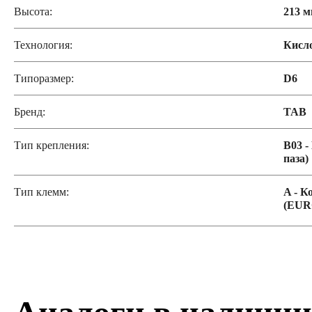
Высота:
213 
Технология:
Кисл
Типоразмер:
D6
Бренд:
TAB
Тип крепления:
B03 -
паза)
Тип клемм:
A - К
(EUR