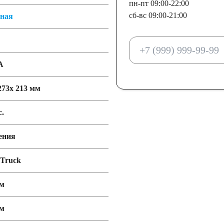
пн-пт 09:00-22:00
сб-вс 09:00-21:00
тная
А
273x 213 мм
с.
ения
 Truck
мм
мм