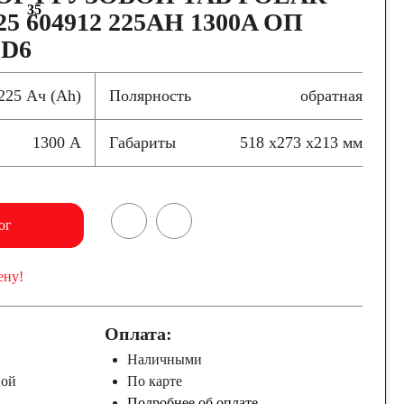
35
5 604912 225AH 1300A ОП
 D6
225 Ач (Ah)
Полярность
обратная
1300 А
Габариты
518 x273 x213 мм
ог
ену!
Оплата:
Наличными
ной
По карте
Подробнее об оплате