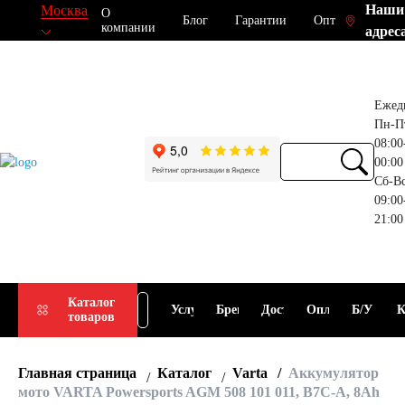
Наши
Москва
О
Блог
Гарантии
Опт
компании
адрес
Ежед
Пн-П
08:00
00:00
Сб-В
09:00
21:00
Прием
Подбор
Каталог
Услуги
Бренды
Доставка
Оплата
Б/У
К
товаров
АКБ
АКБ
Главная страница
Каталог
Varta
Аккумулятор
мото VARTA Powersports AGM 508 101 011, B7C-A, 8Ah