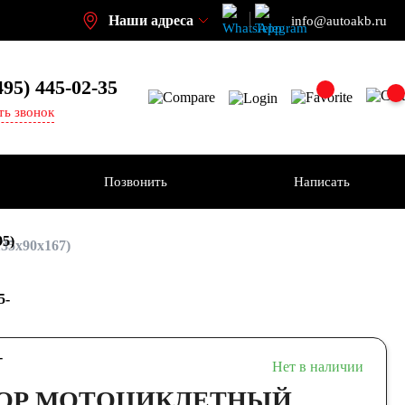
Наши адреса
info@autoakb.ru
495)
445-02-35
ть звонок
Позвонить
Написать
95)
35x90x167)
5-
-
Нет в наличии
ОР МОТОЦИКЛЕТНЫЙ