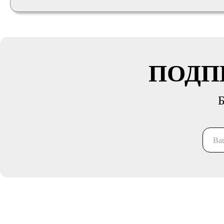
ПОДП
Б