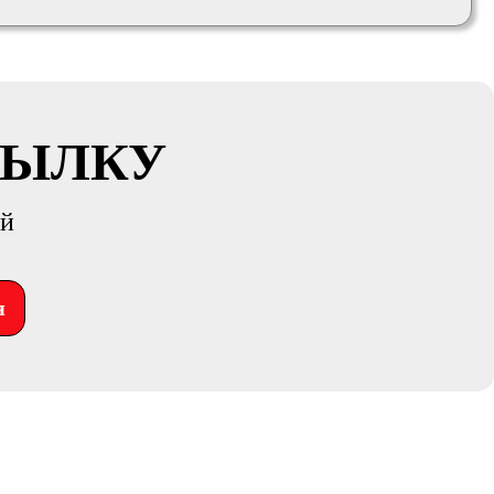
СЫЛКУ
ий
я