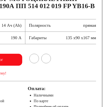
190А ПП 514 012 019 FP YB16-B
14 Ач (Ah)
Полярность
прямая
190 А
Габариты
135 x90 x167 мм
ог
ену!
Оплата:
Наличными
ной
По карте
Подробнее об оплате