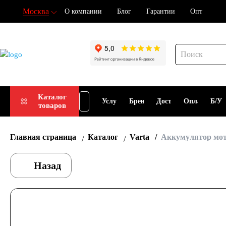
Москва
О компании
Блог
Гарантии
Опт
При
Подбор
Каталог
Услуги
Бренды
Доставка
Оплата
Б/У
товаров
АКБ
АКБ
Главная страница
Каталог
Varta
Аккумулятор мот
Назад