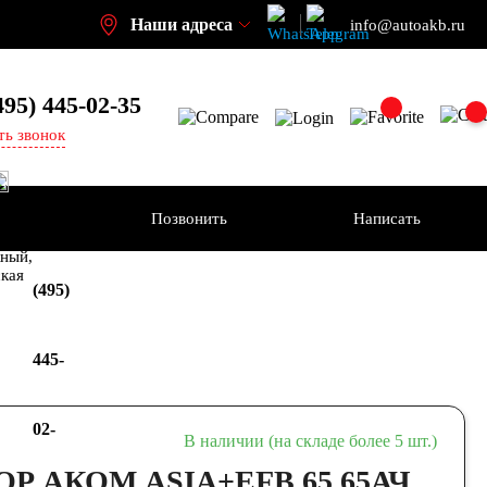
Наши адреса
info@autoakb.ru
495)
445-02-35
ть звонок
Позвонить
Написать
+7
-н
ный,
ская
(495)
445-
02-
В наличии (на складе более 5 шт.)
 АКОМ ASIA+EFB 65 65АЧ