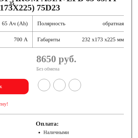
35
173X225) 75D23
65 Ач (Ah)
Полярность
обратная
700 А
Габариты
232 x173 x225 мм
8650
руб.
Без обмена
к
ену!
Оплата:
Наличными