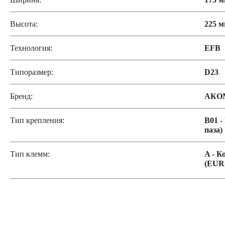
Высота:
225 
Технология:
EFB
Типоразмер:
D23
Бренд:
АКО
Тип крепления:
B01 -
паза)
Тип клемм:
A - К
(EUR