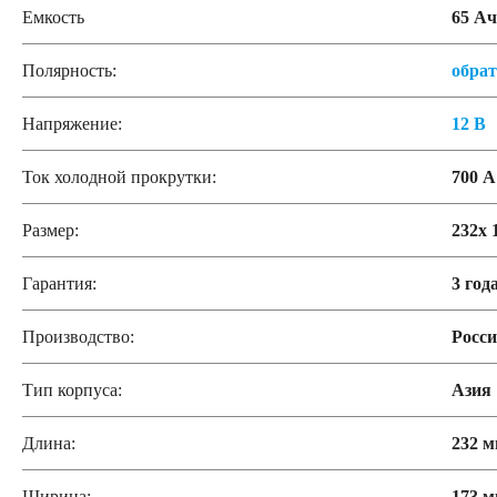
Емкость
65 Ач
Полярность:
обра
Напряжение:
12 В
Ток холодной прокрутки:
700 А
Размер:
232x 
Гарантия:
3 год
Производство:
Росс
Тип корпуса:
Азия
Длина:
232 
Ширина:
173 