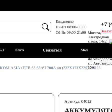
Ежедневно
+7 (
Пн-Пт 08:00-00:00
Заказа
Сб-Вс 09:00-21:00
Москва,
Прием
Электродная
улица, 14с2
Шоссе
Связаться
Б/У
Контакты
Москва
Энтузиастов
Балашиха, мкр
Железнодорож
ул. Автозавод
АКБ
50А
КОМ ASIA+EFB 65 65АЧ 700A оп (232X173X225) 75D23
Артикул: 04012
АККУМУЛЯТОР