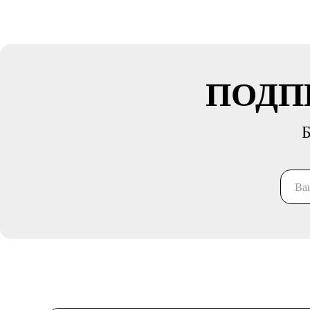
ПОДП
Б