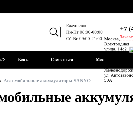
Ежедневно
+7 (
Пн-Пт 08:00-00:00
Заказа
Сб-Вс 09:00-21:00
Москва,
Прием
Электродная
улица, 14с2
Шоссе
Связаться
Б/У
Контакты
Москва
Энтузиастов
Балашиха, мкр
Железнодорож
ул. Автозавод
АКБ
50А
Автомобильные аккумуляторы SANYO
мобильные аккуму