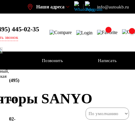
Наши адреса
info@autoakb.ru
495)
445-02-35
ть звонок
Позвонить
Написать
+7
-н
ный,
ская
(495)
ляторы SANYO
445-
02-