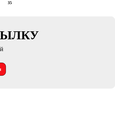
35
СЫЛКУ
ий
я