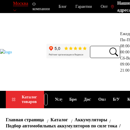
Наши
Москва
О
Блог
Гарантии
Опт
компании
адрес
Ежед
Пн-П
08:00
00:00
Сб-В
09:00
21:00
Прием
Подбор
Каталог
Услуги
Бренды
Доставка
Оплата
Б/У
К
товаров
АКБ
АКБ
Главная страница
Каталог
Аккумуляторы
Подбор автомобильных аккумуляторов по силе тока