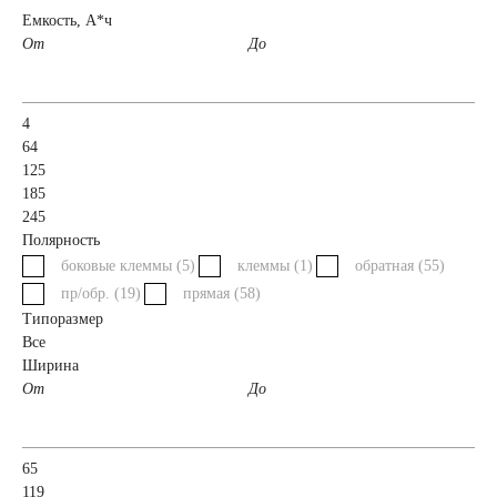
Емкость, А*ч
От
легковых
До
автомобилей
4
64
Емкость (A/H)
125
185
245
35 А/ч
38 А/ч
Полярность
боковые клеммы (
5
)
клеммы (
1
)
обратная (
55
)
40 А/ч
42 А/ч
пр/обр. (
19
)
прямая (
58
)
Типоразмер
Все
43 А/ч
44 А/ч
Ширина
От
До
45 А/ч
47 А/ч
65
48 А/ч
50 А/ч
119