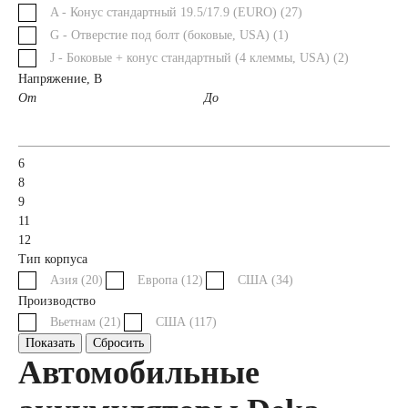
A - Конус стандартный 19.5/17.9 (EURO) (
27
)
G - Отверстие под болт (боковые, USA) (
1
)
Аккумуляторы для
J - Боковые + конус стандартный (4 клеммы, USA) (
2
)
Напряжение, В
грузовых
От
До
автомобилей
6
8
Емкость (A/H)
9
11
12
100 А/ч
Тип корпуса
Азия (
20
)
Европа (
12
)
США (
34
)
105 А/ч
Производство
Вьетнам (
21
)
США (
117
)
106 А/ч
110 А/ч
Показать
Сбросить
Автомобильные
115 А/ч
120 А/ч