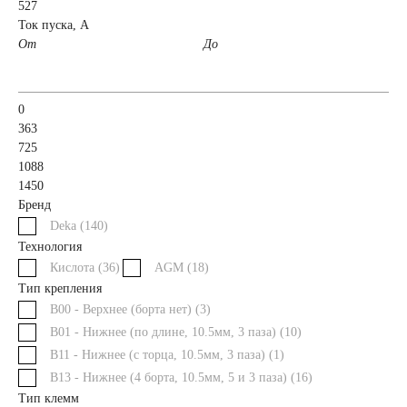
527
Ток пуска, А
71 А/ч
72 А/ч
От
До
74 А/ч
75 А/ч
0
363
77 А/ч
78 А/ч
725
1088
1450
80 А/ч
82 А/ч
Бренд
Deka (
140
)
84 А/ч
85 А/ч
Технология
Кислота (
36
)
AGM (
18
)
Тип крепления
90 А/ч
92 А/ч
B00 - Верхнее (борта нет) (
3
)
B01 - Нижнее (по длине, 10.5мм, 3 паза) (
10
)
95 А/ч
96 А/ч
B11 - Нижнее (с торца, 10.5мм, 3 паза) (
1
)
B13 - Нижнее (4 борта, 10.5мм, 5 и 3 паза) (
16
)
98 А/ч
Тип клемм