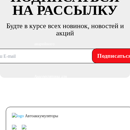
НА РАССЫЛКУ
систем связи
Будте в курсе всех новинок, новостей и
Аккумуляторы для
акций
аварийного
Подписатьс
освещения
Аккумуляторы для
охранно-пожарных
систем
Автоаккумуляторы
Аккумуляторы для