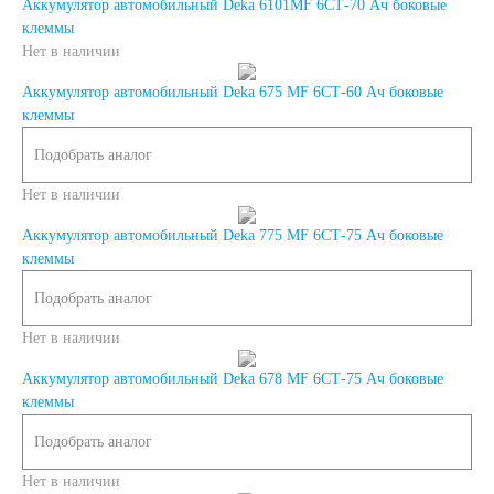
Аккумулятор автомобильный Deka 6101MF 6СТ-70 Ач боковые
клеммы
Снегоходы
Нет в наличии
Аккумулятор автомобильный Deka 675 MF 6СТ-60 Ач боковые
Садовые трактора,
клеммы
Подобрать аналог
райдеры
Нет в наличии
Мопеды
Аккумулятор автомобильный Deka 775 MF 6СТ-75 Ач боковые
клеммы
Мотороллеры
Подобрать аналог
Нет в наличии
Мотобуксировщики
Аккумулятор автомобильный Deka 678 MF 6СТ-75 Ач боковые
клеммы
Емкость (A/H)
Подобрать аналог
3 А/ч
4 А/ч
Нет в наличии