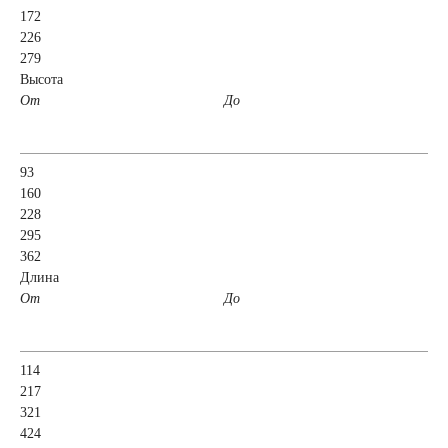
172
226
52 А/ч
53 А/ч
279
Высота
54 А/ч
55 А/ч
От
До
56 А/ч
58 А/ч
93
160
59 А/ч
60 А/ч
228
295
362
61 А/ч
62 А/ч
Длина
От
До
63 А/ч
64 А/ч
114
65 А/ч
66 А/ч
217
321
68 А/ч
70 А/ч
424