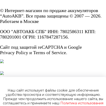
электромобили
© Интернет-магазин по продаже аккумуляторов
“AutoAKB”. Все права защищены © 2007 — 2026.
Работаем в Москве
Инвалидные
ООО "АВТОАКБ СПБ" ИНН: 7802586311 КПП:
коляски
780201001 ОГРН: 1167847287156.
Сайт под защитой reCAPTCHA и Google
Газонокосилки
Privacy Policy
и
Terms of Service.
Пуско-зарядные
устройства
Пусковые
Наш сайт использует файлы cookie для обеспечения
удобства просмотра и соответствующую информацию.
Прежде чем продолжить использование нашего сайта, вы
устройства
соглашаетесь и принимаете наш
Политика использования