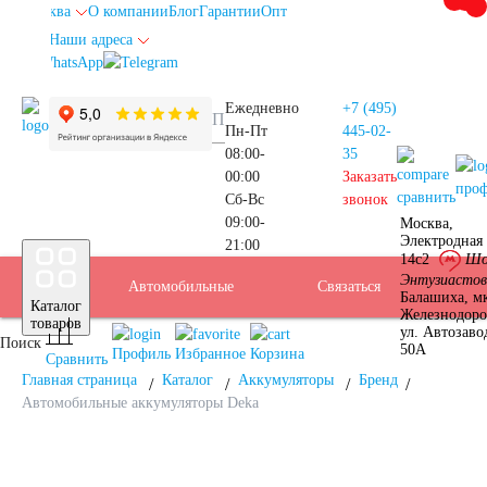
Москва
О компании
Блог
Гарантии
Опт
Наши адреса
info@autoakb.ru
Ежедневно
+7 (495)
Пн-Пт
445-02-
08:00-
35
00:00
Заказать
про
сравнить
Сб-Вс
звонок
09:00-
Москва,
Прием
Электродная 
21:00
Подбор
14с2
Шо
Энтузиастов
Автомобильные
Услуги
Бренды
Доставка
Оплата
Б/У
Контакты
Связаться
Москва
Балашиха, м
Каталог
Железнодор
АКБ
товаров
ул. Автозаво
Поиск
аккумуляторы
АКБ
50А
Профиль
Избранное
Корзина
Сравнить
Главная страница
Каталог
Аккумуляторы
Бренд
Автомобильные аккумуляторы Deka
Аккумуляторы для