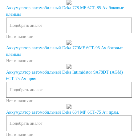
Аккумулятор автомобильный Deka 778 MF 6СТ-85 Ач боковые
4.5 А/ч
5 А/ч
клеммы
Подобрать аналог
7 А/ч
8 А/ч
Нет в наличии
9 А/ч
10 А/ч
Аккумулятор автомобильный Deka 779MF 6СТ-95 Ач боковые
клеммы
Нет в наличии
14 А/ч
16 А/ч
Аккумулятор автомобильный Deka Intimidator 9A78DT (AGM)
6СТ-75 Ач прям.
17 А/ч
18 А/ч
Подобрать аналог
19 А/ч
20 А/ч
Нет в наличии
Аккумулятор автомобильный Deka 634 MF 6СТ-75 Ач прям.
24 А/ч
30 А/ч
Подобрать аналог
Технология
Нет в наличии