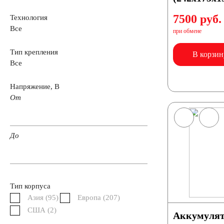
7500 руб.
Технология
Все
Аккумуляторы 12 вольт
при обмене
Тип крепления
В корзин
Все
Аккумуляторы по стране (Родина бренда)
Напряжение, В
Аккумуляторы для автомобилей из Азии
От
Аккумуляторы для американских автомобилей
До
Аккумуляторы для европейских автомобилей
Тип корпуса
Аккумуляторы для японских автомобилей
Азия (
95
)
Европа (
207
)
США (
2
)
Аккумулят
Аккумуляторы для корейских автомобилей