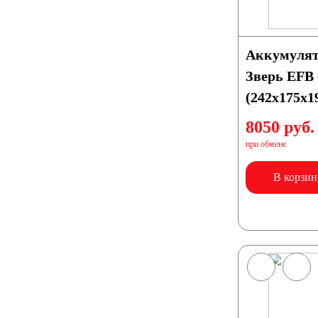
Аккумуляторы для лодок, катеров, яхт
Аккумулят
Зверь EFB 
(242x175x1
8050 руб.
Аккумуляторы для катеров, яхт и лодок
при обмене
В корзин
Аккумуляторы для лодочных электромоторов
Аккумуляторы для гидроциклов
Тяговые аккумуляторы
Аккумуляторы для И
Промышленные аккумуляторы