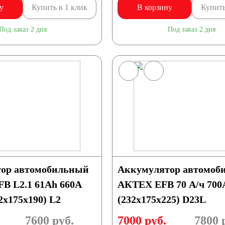
у
Купить в 1 клик
В корзину
Купить
Под заказ 2 дня
Под заказ 2 дня
115 А/ч
120 А/ч
150 А/ч
192 А/ч
230 А/ч
ор автомобильный
Аккумулятор автомоб
B L2.1 61Ah 660A
АКТЕХ EFB 70 А/ч 70
х175х190) L2
(232x175x225) D23L
7600
руб.
7000 руб.
7800
р