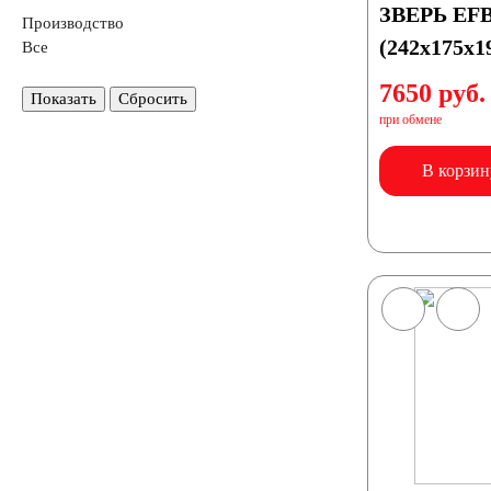
ЗВЕРЬ EFB
Производство
(242x175x1
Все
Аккумуляторы по цене
7650 руб.
Показать
Сбросить
при обмене
Недорогие аккумуляторы
В корзин
Мото аккумуляторы
Аккумуляторы для мототехники
Аккумуляторы на мотоциклы
Скутеры
К
Снегоходы
Садовые трактора, райдеры
М