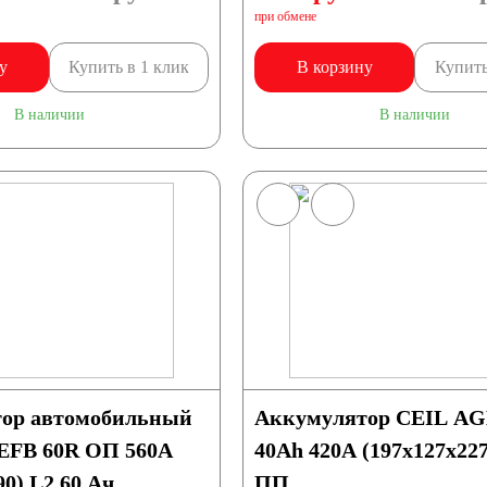
при обмене
у
Купить в 1 клик
В корзину
Купить
EFB
В наличии
В наличии
Тайланд
еларусь
Польша
ор автомобильный
Аккумулятор CEIL A
Индия
Германия
EFB 60R ОП 560A
40Ah 420A (197x127x22
90) L2 60 Ач
ПП