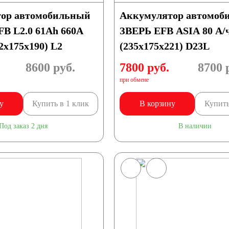
ор автомобильный
Аккумулятор автомоб
B L2.0 61Ah 660A
ЗВЕРЬ EFB ASIA 80 А/
x175x190) L2
(235х175х221) D23L
8600
руб.
7800 руб.
8700
р
при обмене
8 А/ч
9 А/ч
у
Купить в 1 клик
В корзину
Купить
Под заказ 2 дня
В наличии
/ч
19 А/ч