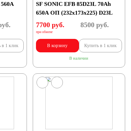
 560A
SF SONIC EFB 85D23L 70Ah
650A ОП (232x173x225) D23L
уб.
7700 руб.
8500
руб.
при обмене
 в 1 клик
В корзину
Купить в 1 клик
В наличии