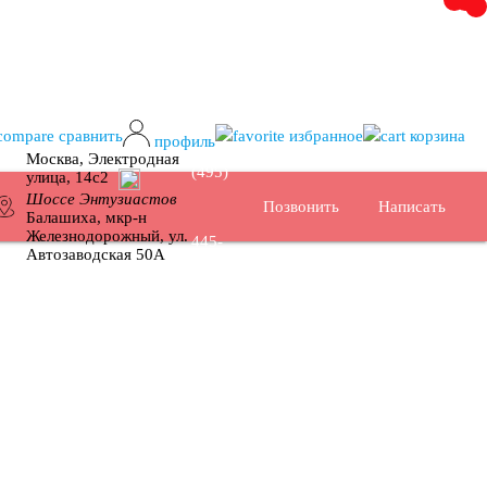
+7
сравнить
избранное
корзина
профиль
Москва, Электродная
(495)
улица, 14с2
Шоссе Энтузиастов
Позвонить
Написать
Москва
Балашиха, мкр-н
Железнодорожный, ул.
445-
Автозаводская 50А
02-35