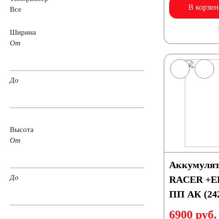
В корзин
Все
Емкость (A/H)
Ширина
От
100 А/ч
105 А/ч
106 А/ч
110 А/ч
До
125 А/ч
132 А/ч
140 А/ч
145 А/ч
172 А/ч
180 А/ч
185 А/ч
190 А/ч
Высота
От
200 А/ч
210 А/ч
220 А/ч
225 А/ч
Аккумулят
До
RACER +EF
235 А/ч
240 А/ч
250 А/ч
ПП АК (242
6900 руб.
Аккумуляторы по технологии