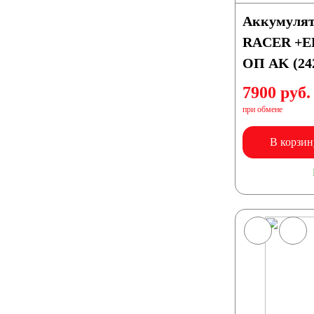
Аккумулят
RACER +EF
Мотороллеры
Мотобуксировщики
ОП AK (242
Емкость (A/H)
7900 руб.
при обмене
3 А/ч
4 А/ч
4.5 А/ч
5 А/ч
7 А/ч
В корзин
10 А/ч
14 А/ч
16 А/ч
17 А/ч
18 А
20 А/ч
24 А/ч
30 А/ч
Технология
GEL
AGM
Кислотные
Li-Ion