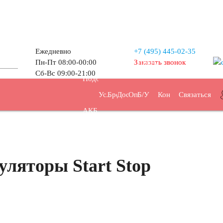
Ежедневно
+7 (495)
445-02-35
Пн-Пт 08:00-00:00
Заказать звонок
Прием
Сб-Вс 09:00-21:00
Подбор
Услуги
Бренды
Доставка
Оплата
Б/У
Контакты
Связаться
АКБ
АКБ
ляторы Start Stop
/ч
44 А/ч