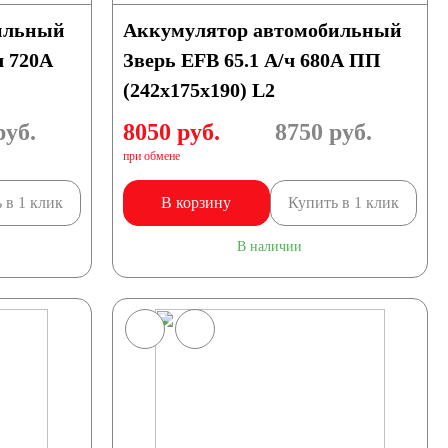
ильный
Аккумулятор автомобильный
ч 720А
Зверь EFB 65.1 А/ч 680А ПП
(242x175x190) L2
уб.
8050 руб.
8750
руб.
при обмене
 в 1 клик
В корзину
Купить в 1 клик
В наличии