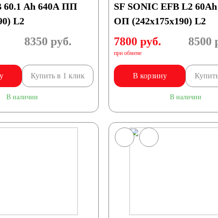
 60.1 Ah 640А ПП
SF SONIC EFB L2 60Ah
90) L2
ОП (242х175х190) L2
8350
руб.
7800 руб.
8500
р
при обмене
у
Купить в 1 клик
В корзину
Купить
В наличии
В наличии
вадроциклы
опеды