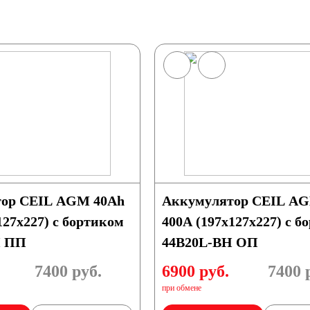
/ч
53 А/ч
/ч
60 А/ч
/ч
66 А/ч
/ч
75 А/ч
ор CEIL AGM 40Ah
Аккумулятор CEIL AGM 40Ah
127x227) с бортиком
400A (197x127x227) с б
/ч
85 А/ч
H ПП
44B20L-BH ОП
/ч
7400
руб.
6900 руб.
7400
р
при обмене