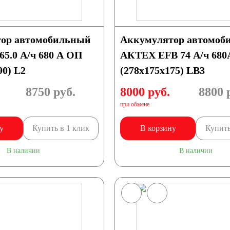
ор автомобильный
Аккумулятор автомоб
65.0 А/ч 680 А ОП
АКТЕХ EFB 74 А/ч 68
90) L2
(278x175x175) LB3
8750
руб.
8000 руб.
8800
р
при обмене
у
Купить в 1 клик
В корзину
Купить
В наличии
В наличии
БП