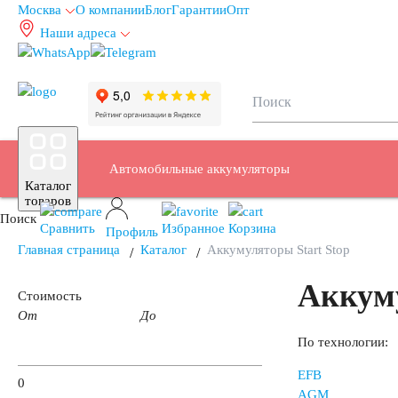
Москва
О компании
Блог
Гарантии
Опт
Наши адреса
info@autoakb.ru
Автомобильные аккумуляторы
Каталог
товаров
Поиск
Сравнить
Избранное
Корзина
Профиль
Главная страница
Каталог
Аккумуляторы Start Stop
Аккумуляторы для легковых автомобилей
Аккуму
Стоимость
От
До
Емкость (A/H)
По технологии:
EFB
0
AGM
35 А/ч
38 А/ч
40 А/ч
42 А/ч
43 А