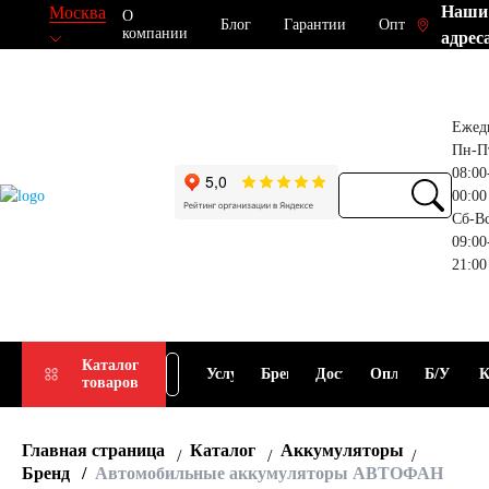
Наши
Москва
О
Блог
Гарантии
Опт
компании
адрес
Ежед
Пн-П
08:00
00:00
Сб-В
09:00
21:00
Прием
Подбор
Каталог
Услуги
Бренды
Доставка
Оплата
Б/У
К
товаров
АКБ
АКБ
Главная страница
Каталог
Аккумуляторы
Бренд
Автомобильные аккумуляторы АВТОФАН