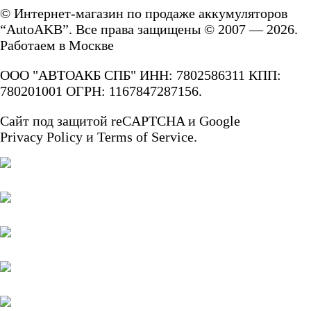
© Интернет-магазин по продаже аккумуляторов
“AutoAKB”. Все права защищены © 2007 — 2026.
японских
Работаем в Москве
автомобилей
ООО "АВТОАКБ СПБ" ИНН: 7802586311 КПП:
780201001 ОГРН: 1167847287156.
Аккумуляторы для
Сайт под защитой reCAPTCHA и Google
Privacy Policy
и
Terms of Service.
корейских
автомобилей
Аккумуляторы по цене
Недорогие
аккумуляторы