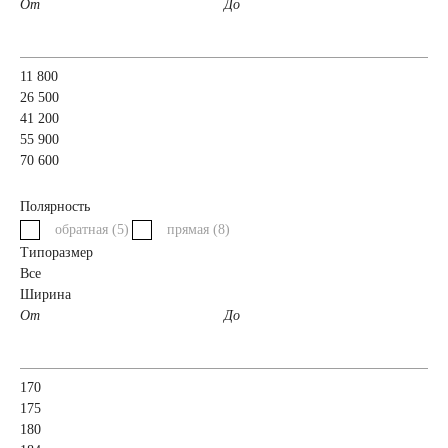
От
До
легковых
11 800
автомобилей
26 500
41 200
55 900
Емкость (A/H)
70 600
Полярность
35 А/ч
38 А/ч
обратная (
5
)
прямая (
8
)
Типоразмер
40 А/ч
42 А/ч
Все
Ширина
От
До
43 А/ч
44 А/ч
45 А/ч
47 А/ч
170
175
180
48 А/ч
50 А/ч