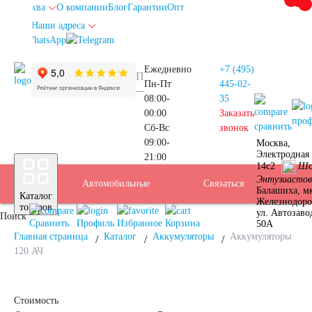
Москва
О компании
Блог
Гарантии
Опт
Наши адреса
info@autoakb.ru
Ежедневно
+7 (495)
Пн-Пт
445-02-
08:00-
35
00:00
Заказать
про
сравнить
Сб-Вс
звонок
09:00-
Москва,
Прием
Электродная 
21:00
Подбор
14с2
Шо
Энтузиастов
Автомобильные
Услуги
Бренды
Доставка
Оплата
Б/У
Контакты
Связаться
Москва
Балашиха, м
Каталог
Железнодор
АКБ
товаров
ул. Автозаво
Поиск
аккумуляторы
АКБ
Сравнить
Профиль
Избранное
Корзина
50А
Главная страница
Каталог
Аккумуляторы
Аккумуляторы
120 АЧ
Стоимость
Аккумуляторы для