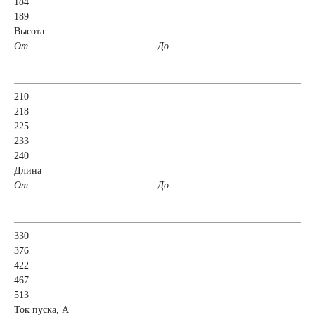
184
189
52 А/ч
53 А/ч
Высота
От
До
54 А/ч
55 А/ч
210
56 А/ч
58 А/ч
218
225
233
59 А/ч
60 А/ч
240
Длина
От
61 А/ч
62 А/ч
До
63 А/ч
64 А/ч
330
376
65 А/ч
66 А/ч
422
467
513
68 А/ч
70 А/ч
Ток пуска, А