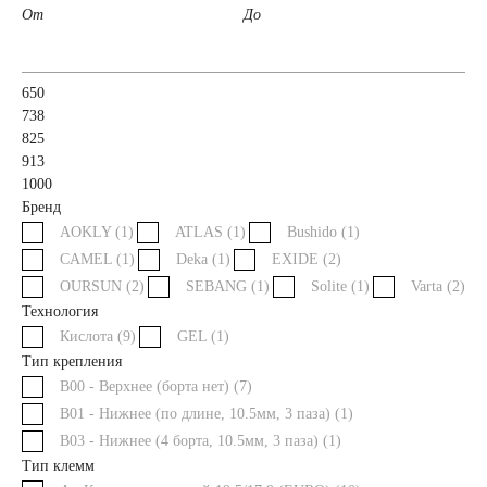
От
До
71 А/ч
72 А/ч
650
74 А/ч
75 А/ч
738
825
913
77 А/ч
78 А/ч
1000
Бренд
80 А/ч
82 А/ч
AOKLY (
1
)
ATLAS (
1
)
Bushido (
1
)
CAMEL (
1
)
Deka (
1
)
EXIDE (
2
)
OURSUN (
84 А/ч
2
)
SEBANG (
85 А/ч
1
)
Solite (
1
)
Varta (
2
)
Технология
Кислота (
9
)
GEL (
1
)
90 А/ч
92 А/ч
Тип крепления
B00 - Верхнее (борта нет) (
7
)
95 А/ч
96 А/ч
B01 - Нижнее (по длине, 10.5мм, 3 паза) (
1
)
B03 - Нижнее (4 борта, 10.5мм, 3 паза) (
1
)
Тип клемм
98 А/ч