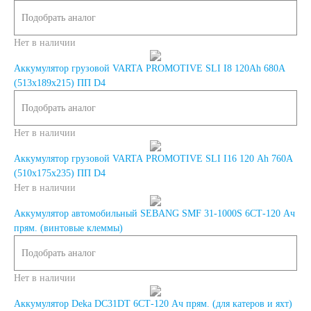
Подобрать аналог
AGM
Нет в наличии
Аккумуляторы по стране
Аккумулятор грузовой VARTA PROMOTIVE SLI I8 120Ah 680А
(513x189x215) ПП D4
изготовлении
Подобрать аналог
Нет в наличии
Япония
Аккумулятор грузовой VARTA PROMOTIVE SLI I16 120 Ah 760А
(510x175x235) ПП D4
Южная Корея
Нет в наличии
Аккумулятор автомобильный SEBANG SMF 31-1000S 6СТ-120 Ач
Чехия
Турция
прям. (винтовые клеммы)
Подобрать аналог
Тайланд
США
Нет в наличии
Словения
Аккумулятор Deka DC31DT 6СТ-120 Ач прям. (для катеров и яхт)