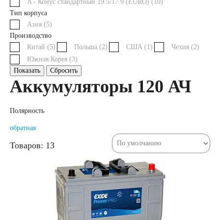
A - Конус стандартный 19.5/17.9 (EURO) (
10
)
Тип корпуса
Аккумуляторы для
Азия (
5
)
Производство
Китай (
5
)
грузовых
Польша (
2
)
США (
1
)
Чехия (
2
)
Южная Корея (
3
)
Показать
Сбросить
автомобилей
Аккумуляторы 120 АЧ
Емкость (A/H)
Полярность
обратная
100 А/ч
Товаров: 13
105 А/ч
106 А/ч
110 А/ч
115 А/ч
120 А/ч