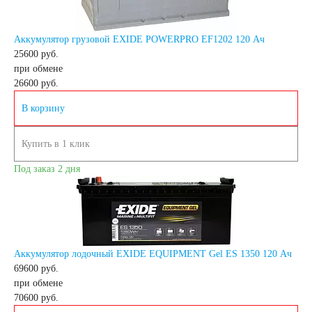
125 А/ч
Аккумулятор грузовой EXIDE POWERPRO EF1202 120 Ач
25600 руб.
132 А/ч
при обмене
26600
руб.
140 А/ч
В корзину
Купить в 1 клик
145 А/ч
Под заказ 2 дня
150 А/ч
172 А/ч
Аккумулятор лодочный EXIDE EQUIPMENT Gel ES 1350 120 Ач
180 А/ч
69600 руб.
при обмене
70600
руб.
185 А/ч