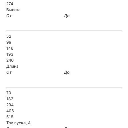
274
Высота
От
До
52
99
146
193
240
Длина
От
До
70
182
294
406
518
Ток пуска, А