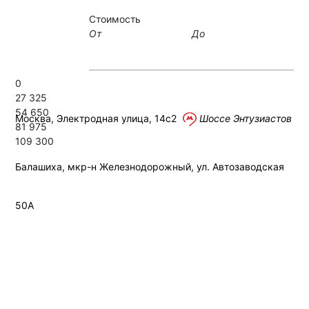
Стоимость
Связаться
Москва
От
До
Прием Б/У АКБ
Контакты
0
27 325
54 650
Москва, Электродная улица, 14с2
Шоссе Энтузиастов
81 975
109 300
Балашиха, мкр-н Железнодорожный, ул. Автозаводская
50А
+7 (495)
445-02-35