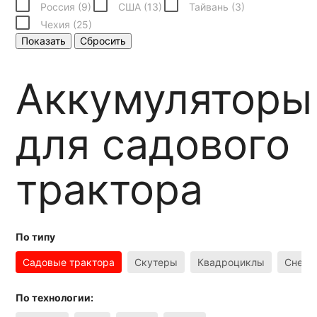
Россия (
9
)
США (
13
)
Тайвань (
3
)
Чехия (
25
)
Показать
Сбросить
Аккумуляторы
для садового
трактора
По типу
Садовые трактора
Скутеры
Квадроциклы
Снего
По технологии: