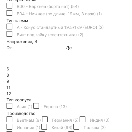
B00 - Верхнее (борта нет) (
54
)
B04 - Нижнее (по длине, 19мм, 3 паза) (
1
)
Тип клемм
A - Конус стандартный 19.5/17.9 (EURO) (
2
)
Винт под гайку (спецтехника) (
2
)
Напряжение, В
От
До
6
8
9
11
12
Тип корпуса
Азия (
1
)
Европа (
13
)
Производство
Вьетнам (
9
)
Германия (
5
)
Индия (
0
)
Испания (
1
)
Китай (
96
)
Польша (
2
)