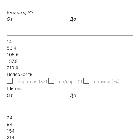
Емкость, А*ч
Позвонить
Написать
От
До
1.2
53.4
105.6
157.8
210.0
Полярность
обратная (
87
)
пр/обр. (
0
)
прямая (
74
)
Ширина
От
До
34
94
154
214