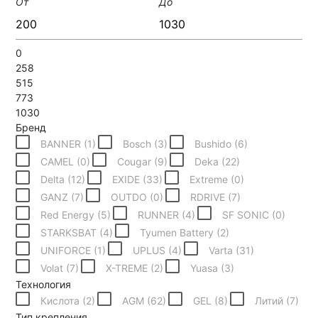
От
До
0
258
515
773
1030
Бренд
BANNER (
1
)
Bosch (
3
)
Bushido (
6
)
CAMEL (
0
)
Cougar (
9
)
Deka (
22
)
Delta (
12
)
EXIDE (
33
)
Extreme (
0
)
GANZ (
7
)
OUTDO (
0
)
RDRIVE (
7
)
Red Energy (
5
)
RUNNER (
4
)
SF SONIC (
0
)
STARKSBAT (
4
)
Tyumen Battery (
2
)
UNIFORCE (
1
)
UPLUS (
4
)
Varta (
31
)
Volat (
7
)
X-TREME (
2
)
Yuasa (
3
)
Технология
Кислота (
2
)
AGM (
62
)
GEL (
8
)
Литий (
7
)
Тип крепления