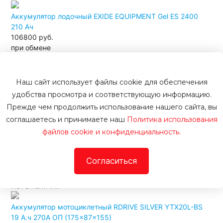
Аккумулятор лодочный EXIDE EQUIPMENT Gel ES 2400
210 Ач
106800 руб.
при обмене
109300
руб.
В корзину
Купить в 1 клик
Под заказ 2 дня
Наш сайт использует файлы cookie для обеспечения
удобства просмотра и соответствующую информацию.
Аккумулятор мотоциклетный Volat 11Ah 210А YTZ12S ПП
Прежде чем продолжить использование нашего сайта, вы
(iGEL) L+ (150x87x110)
соглашаетесь и принимаете наш
Политика использования
Подобрать аналог
файлов cookie и конфиденциальность.
Нет в наличии
Аккумулятор мотоциклетный Volat 30Ah 400А YB30L-BS
Согласиться
ОП (GEL) R+ (166x127x175)
Подобрать аналог
Нет в наличии
Аккумулятор мотоциклетный RDRIVE SILVER YTX20L-BS
19 А.ч 270А ОП (175x87x155)