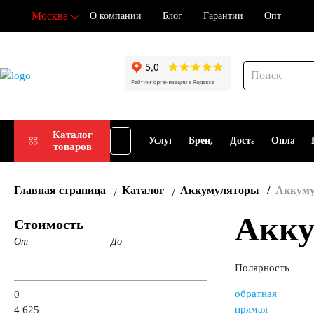
Москва
О компании
Блог
Гарантии
Опт
Подбор
Каталог
Услуги
Бренды
Доставка
Оплата
товаров
АКБ
Главная страница
Каталог
Аккумуляторы
Аккуму
Акку
Стоимость
От
До
Полярность
обратная
0
прямая
4 625