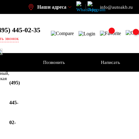
Наши адреса
info@autoakb.ru
495)
445-02-35
ть звонок
Позвонить
Написать
+7
-н
ный,
ская
(495)
445-
02-