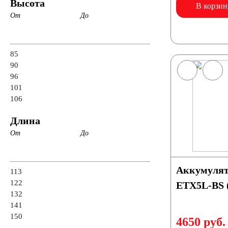
Высота
В корзин
От
До
85
90
96
101
106
Длина
От
До
Аккумулят
113
122
ETX5L-BS 
132
141
150
4650 руб.