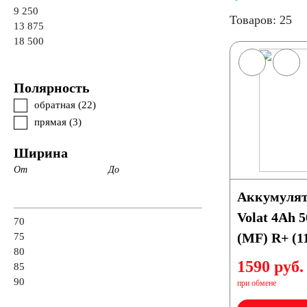
9 250
Товаров: 25
13 875
18 500
Полярность
обратная (
22
)
прямая (
3
)
Ширина
От
До
Аккумулят
Volat 4Ah
70
(MF) R+ (1
75
80
1590 руб.
85
90
при обмене