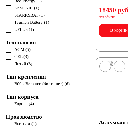
Red Energy (
1
)
SF SONIC (
1
)
18450 руб
STARKSBAT (
1
)
при обмене
Tyumen Battery (
1
)
UPLUS (
1
)
В корзин
Varta (
2
)
Технология
Volat (
2
)
AGM (
5
)
X-TREME (
1
)
GEL (
3
)
Yuasa (
2
)
Литий (
3
)
Тип крепления
B00 - Верхнее (борта нет) (
6
)
Тип корпуса
Европа (
4
)
Производство
Аккумулят
Вьетнам (
1
)