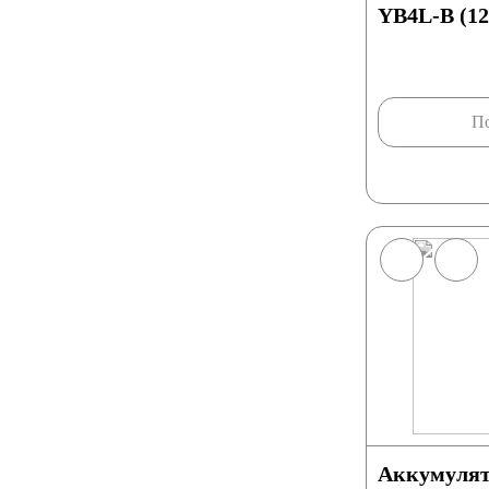
YB4L-B (12
По
Аккумулят