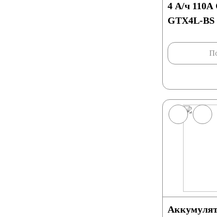
4 А/ч 110А
GTX4L-BS 
По
Аккумулят