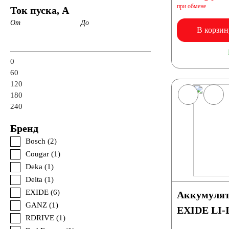
при обмене
Ток пуска, А
От
До
В корзин
0
60
120
180
240
Бренд
Bosch (
2
)
Cougar (
1
)
Deka (
1
)
Delta (
1
)
EXIDE (
6
)
Аккумулят
GANZ (
1
)
EXIDE LI-
RDRIVE (
1
)