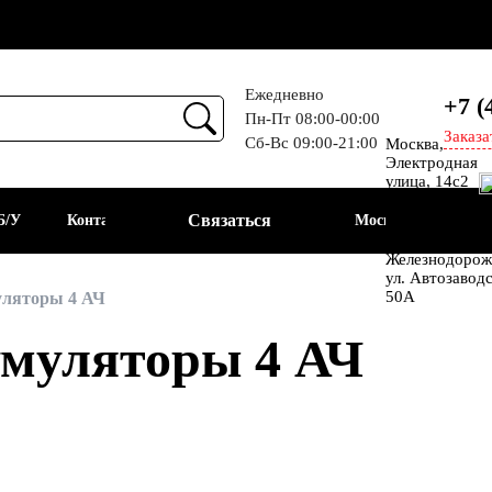
Ежедневно
+7 (
Пн-Пт 08:00-00:00
Заказа
Сб-Вс 09:00-21:00
Москва,
Прием
Электродная
улица, 14с2
Шоссе
Связаться
Б/У
Контакты
Москва
Энтузиастов
Балашиха, мкр
Железнодорож
ул. Автозавод
АКБ
50А
ляторы 4 АЧ
муляторы 4 АЧ