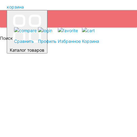
корзина
Поиск
Сравнить
Профиль
Избранное
Корзина
Каталог товаров
Автомобильные аккумуляторы
Аккумуляторы для легковых автомобилей
Емкость (A/H)
35 А/ч
38 А/ч
40 А/ч
42 А/ч