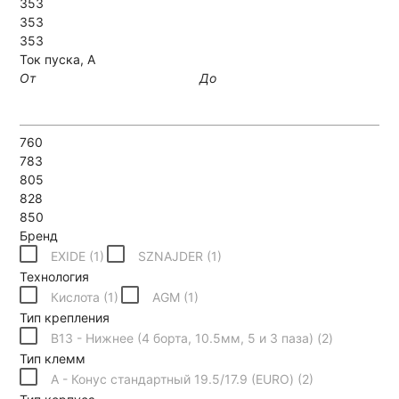
353
353
353
Ток пуска, А
От
До
760
783
805
828
850
Бренд
EXIDE (
1
)
SZNAJDER (
1
)
Технология
Кислота (
1
)
AGM (
1
)
Тип крепления
B13 - Нижнее (4 борта, 10.5мм, 5 и 3 паза) (
2
)
Тип клемм
A - Конус стандартный 19.5/17.9 (EURO) (
2
)