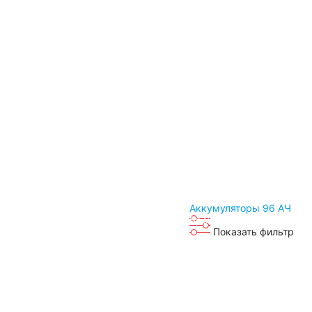
Электро и гольф кары
Электропогрузчики
Бытовые аккумуляторы
Детские электромобили
Инвалидные коляски
Газонокосилки
Аккумуляторы 96 АЧ
Пуско-зарядные устройства
Бренды
Показать фильтр
Доставка
Пусковые устройства
Автомобильные тестеры
Аксессуары
Оплата