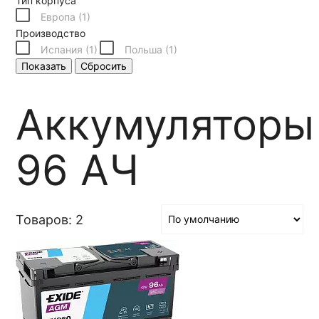
Тип корпуса
Европа (
1
)
Производство
Испания (
1
)
Польша (
1
)
Показать
Сбросить
Аккумуляторы
96 АЧ
Товаров: 2