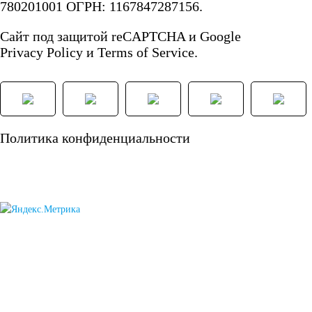
780201001 ОГРН: 1167847287156.
Мото аккумуляторы
Сайт под защитой reCAPTCHA и Google
Privacy Policy
и
Terms of Service.
Аккумуляторы для
Политика конфиденциальности
мототехники
Аккумуляторы на
мотоциклы
Скутеры
Квадроциклы