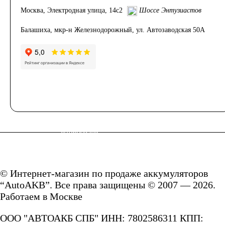
Москва, Электродная улица, 14с2
Шоссе Энтузиастов
японских
Балашиха, мкр-н Железнодорожный, ул. Автозаводская 50А
автомобилей
Аккумуляторы для
корейских
автомобилей
Аккумуляторы по цене
© Интернет-магазин по продаже аккумуляторов
“AutoAKB”. Все права защищены © 2007 — 2026.
Недорогие
Работаем в Москве
ООО "АВТОАКБ СПБ" ИНН: 7802586311 КПП:
аккумуляторы