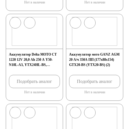
Нет в наличии
Нет в наличии
Аккумуляторы для
грузовых
автомобилей
Аккумулятор Delta MOTO CT
Аккумулятор мото GANZ AGM
1220 12V 20,0 Ah 250 A Y50-
Емкость (A/H)
20 А/ч 350А ПП (177x88x154)
N18L-A3, YTX24HL-BS,
GTX20-BS (YTX20-BS) (2)
YTX24HL ОП (204x91x159)
100 А/ч
Подобрать аналог
Подобрать аналог
105 А/ч
Нет в наличии
Нет в наличии
106 А/ч
110 А/ч
115 А/ч
120 А/ч