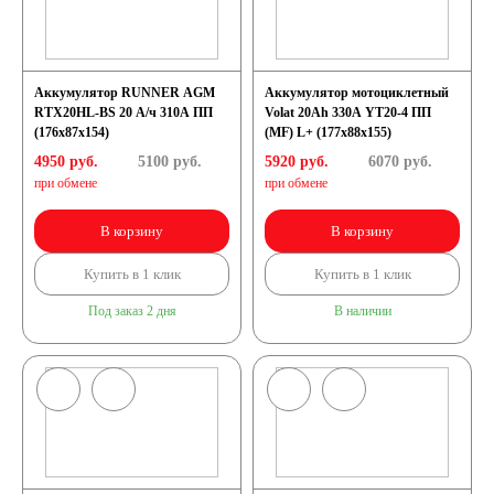
легковых
Аккумулятор RUNNER AGM
Аккумулятор мотоциклетный
автомобилей
RTX20HL-BS 20 А/ч 310A ПП
Volat 20Ah 330А YT20-4 ПП
(176x87x154)
(MF) L+ (177x88x155)
4950 руб.
5100
руб.
5920 руб.
6070
руб.
Емкость (A/H)
при обмене
при обмене
35 А/ч
38 А/ч
В корзину
В корзину
Купить в 1 клик
Купить в 1 клик
40 А/ч
42 А/ч
Под заказ 2 дня
В наличии
43 А/ч
44 А/ч
45 А/ч
47 А/ч
48 А/ч
50 А/ч