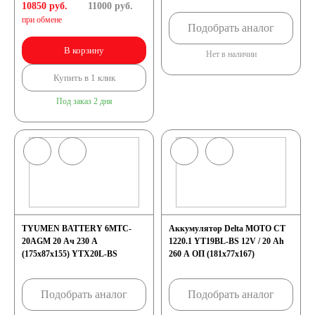
A2, 20Ah 260A (207x92x164)
10850 руб.
11000
руб.
при обмене
Подобрать аналог
71 А/ч
72 А/ч
В корзину
Нет в наличии
74 А/ч
75 А/ч
Купить в 1 клик
Под заказ 2 дня
77 А/ч
78 А/ч
80 А/ч
82 А/ч
84 А/ч
85 А/ч
90 А/ч
92 А/ч
TYUMEN BATTERY 6MTC-
Аккумулятор Delta MOTO CT
20AGM 20 Ач 230 А
1220.1 YT19BL-BS 12V / 20 Ah
(175x87x155) YTX20L-BS
260 A ОП (181x77x167)
95 А/ч
96 А/ч
Подобрать аналог
Подобрать аналог
98 А/ч