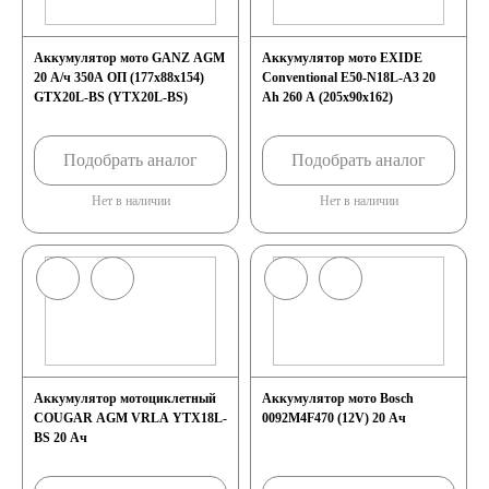
125 А/ч
Аккумулятор мото GANZ AGM
Аккумулятор мото EXIDE
20 А/ч 350А ОП (177x88x154)
Conventional E50-N18L-A3 20
GTX20L-BS (YTX20L-BS)
Ah 260 A (205x90x162)
132 А/ч
Подобрать аналог
Подобрать аналог
140 А/ч
Нет в наличии
Нет в наличии
145 А/ч
150 А/ч
172 А/ч
Аккумулятор мотоциклетный
Аккумулятор мото Bosch
180 А/ч
COUGAR AGM VRLA YTX18L-
0092M4F470 (12V) 20 Ач
BS 20 Ач
185 А/ч