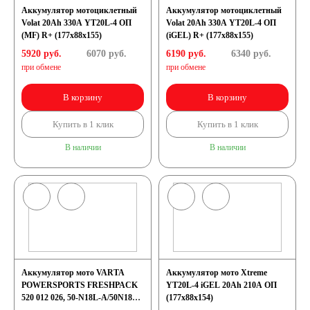
Аккумулятор мотоциклетный
Аккумулятор мотоциклетный
Volat 20Ah 330А YT20L-4 ОП
Volat 20Ah 330А YT20L-4 ОП
52 А/ч
53 А/ч
(MF) R+ (177x88x155)
(iGEL) R+ (177x88x155)
5920 руб.
6070
руб.
6190 руб.
6340
руб.
54 А/ч
55 А/ч
при обмене
при обмене
В корзину
В корзину
56 А/ч
58 А/ч
Купить в 1 клик
Купить в 1 клик
59 А/ч
60 А/ч
В наличии
В наличии
61 А/ч
62 А/ч
63 А/ч
64 А/ч
65 А/ч
66 А/ч
Аккумулятор мото VARTA
Аккумулятор мото Xtreme
POWERSPORTS FRESHPACK
YT20L-4 iGEL 20Ah 210A ОП
520 012 026, 50-N18L-A/50N18L-
(177x88x154)
68 А/ч
70 А/ч