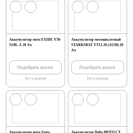
Россия
Республика
Аккумулятор мото EXIDE Y50-
Аккумулятор мотоциклетный
N18L-A 20 Ач
Беларусь
STARKSBAT YT12-20 (AGM) 20
Ач
Польша
Китай
Подобрать аналог
Подобрать аналог
Казахстан
Нет в наличии
Нет в наличии
Испания
Иран
Индия
Германия
Аккумулятор мото Varta
Аккумулятор Delta MOTO CT