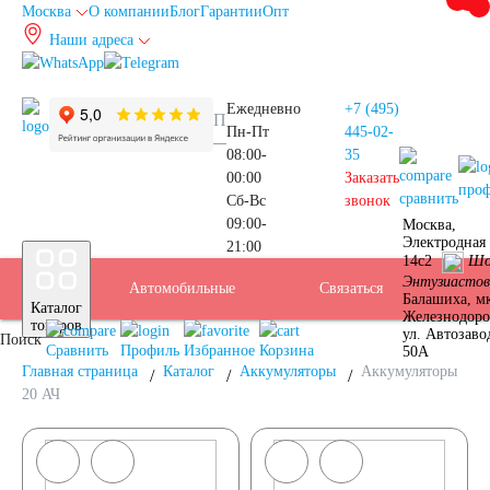
Москва
О компании
Блог
Гарантии
Опт
Наши адреса
info@autoakb.ru
Ежедневно
+7 (495)
Пн-Пт
445-02-
08:00-
35
00:00
Заказать
про
сравнить
Сб-Вс
звонок
09:00-
Москва,
Прием
Электродная 
21:00
Подбор
14с2
Шо
Энтузиастов
Автомобильные
Услуги
Бренды
Доставка
Оплата
Б/У
Контакты
Связаться
Москва
Балашиха, м
Каталог
Железнодор
АКБ
товаров
ул. Автозаво
Поиск
аккумуляторы
АКБ
Сравнить
Профиль
Избранное
Корзина
50А
Главная страница
Каталог
Аккумуляторы
Аккумуляторы
20 АЧ
Аккумуляторы для