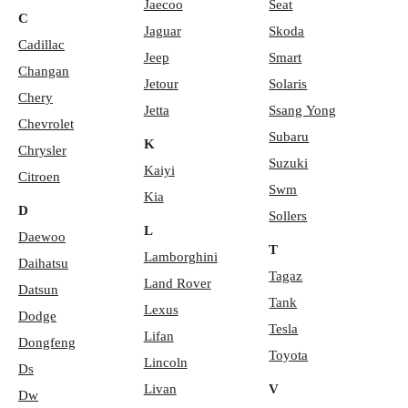
Jaecoo
Seat
C
Jaguar
Skoda
Cadillac
Jeep
Smart
Changan
Jetour
Solaris
Chery
Jetta
Ssang Yong
Chevrolet
Subaru
K
Chrysler
Suzuki
Kaiyi
Citroen
Swm
Kia
D
Sollers
L
Daewoo
T
Lamborghini
Daihatsu
Tagaz
Land Rover
Datsun
Tank
Lexus
Dodge
Tesla
Lifan
Dongfeng
Toyota
Lincoln
Ds
Livan
V
Dw