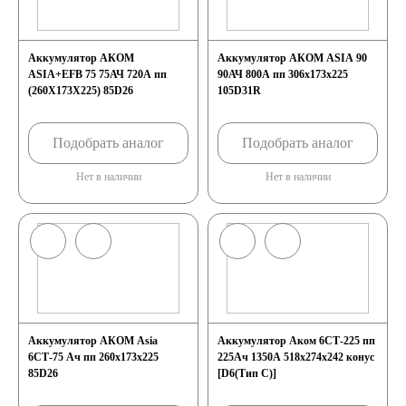
Аккумулятор АКОМ
Аккумулятор АКОМ ASIA 90
ASIA+EFB 75 75АЧ 720A пп
90АЧ 800A пп 306х173х225
(260X173X225) 85D26
105D31R
Подобрать аналог
Подобрать аналог
Нет в наличии
Нет в наличии
Аккумулятор АКОМ Asia
Аккумулятор Аком 6СТ-225 пп
6СТ-75 Ач пп 260х173х225
225Ач 1350А 518х274х242 конус
85D26
[D6(Тип C)]