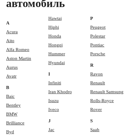
автомобиль
Hawtai
P
A
Hiphi
Peugeot
Acura
Honda
Polestar
Aito
Hongqi
Pontiac
Alfa Romeo
Hummer
Porsche
Aston Martin
Hyundai
R
Aurus
I
Ravon
Avatr
Infiniti
Renault
B
Iran Khodro
Renault Samsung
Baic
Isuzu
Rolls-Royce
Bentley
Iveco
Rover
BMW
J
S
Brilliance
Jac
Saab
Byd