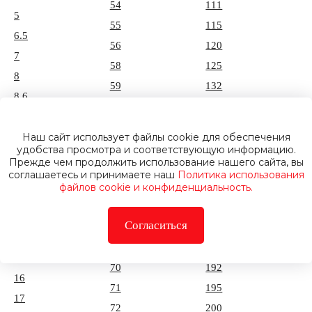
54
111
5
55
115
6.5
56
120
7
58
125
8
59
132
8.6
60
135
9
61
140
9.5
Наш сайт использует файлы cookie для обеспечения
62
145
удобства просмотра и соответствующую информацию.
10
Прежде чем продолжить использование нашего сайта, вы
63
150
соглашаетесь и принимаете наш
Политика использования
11
64
172
файлов cookie и конфиденциальность.
11.2
65
180
13
Согласиться
66
185
14
68
190
15
70
192
16
71
195
17
72
200