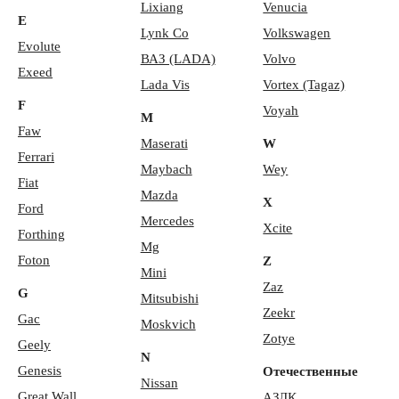
Lixiang
Venucia
E
Lynk Co
Volkswagen
Evolute
ВАЗ (LADA)
Volvo
Exeed
Lada Vis
Vortex (Tagaz)
F
Voyah
M
Faw
Maserati
W
Ferrari
Maybach
Wey
Fiat
Mazda
X
Ford
Mercedes
Xcite
Forthing
Mg
Foton
Z
Mini
Zaz
G
Mitsubishi
Zeekr
Gac
Moskvich
Zotye
Geely
N
Genesis
Отечественные
Nissan
Great Wall
АЗЛК