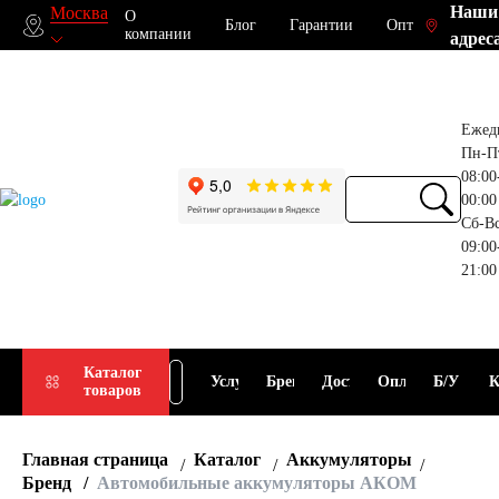
Наши
Москва
О
Блог
Гарантии
Опт
компании
адрес
Ежед
Пн-П
08:00
00:00
Сб-В
09:00
21:00
Прием
Подбор
Каталог
Услуги
Бренды
Доставка
Оплата
Б/У
К
товаров
АКБ
АКБ
Главная страница
Каталог
Аккумуляторы
Бренд
Автомобильные аккумуляторы АКОМ