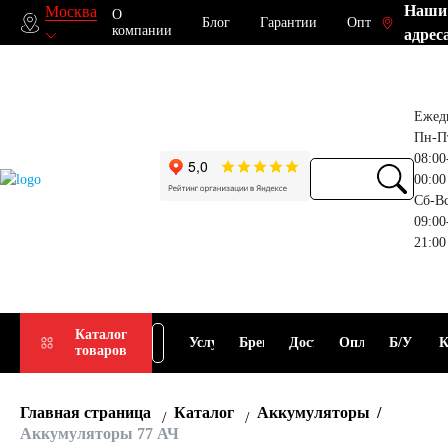
Наши
Москва
О
Блог
Гарантии
Опт
компании
адрес
Ежед
Пн-П
08:00
00:00
Сб-В
09:00
21:00
Прием
Подбор
Каталог
Услуги
Бренды
Доставка
Оплата
Б/У
К
товаров
АКБ
АКБ
Главная страница
Каталог
Аккумуляторы
Аккумуляторы 77 АЧ