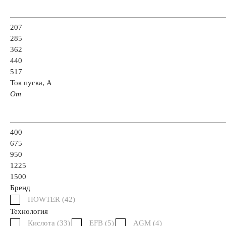
Аккумуляторы по технологии
207
Аккумуляторы START-STOP
Аккумуляторы 
285
362
440
Аккумуляторы AGM
517
Ток пуска, А
От
Аккумуляторы по стране изготовлении
400
Япония
Южная Корея
Чехия
Турция
675
950
США
Словения
Россия
Республика Б
1225
1500
Бренд
Китай
Казахстан
Испания
Иран
HOWTER (
42
)
Технология
Кислота (
33
)
EFB (
5
)
AGM (
4
)