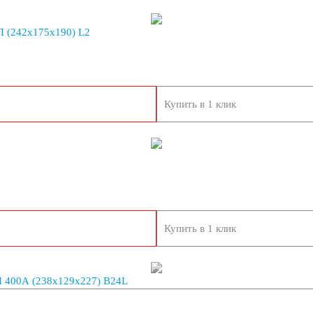
опеды
 (242x175x190) L2
Купить в 1 клик
8 А/ч
9 А/ч
/ч
19 А/ч
Купить в 1 клик
 400A (238х129х227) B24L