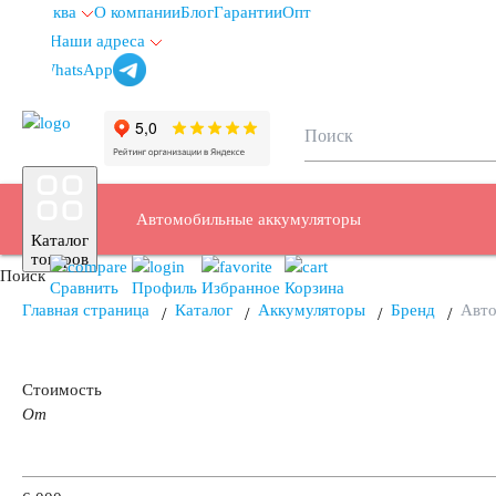
Москва
О компании
Блог
Гарантии
Опт
Наши адреса
info@autoakb.ru
Автомобильные аккумуляторы
Каталог
товаров
Поиск
Сравнить
Профиль
Избранное
Корзина
Главная страница
Каталог
Аккумуляторы
Бренд
Авт
Аккумуляторы для легковых автомобилей
Стоимость
От
Емкость (A/H)