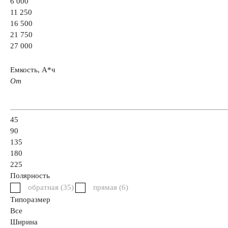
6 000
35 А/ч
38 А/ч
40 А/ч
42 А/ч
43 А
11 250
16 500
21 750
45 А/ч
47 А/ч
48 А/ч
50 А/ч
52 А
27 000
54 А/ч
55 А/ч
56 А/ч
58 А/ч
59 А
Емкость, А*ч
От
61 А/ч
62 А/ч
63 А/ч
64 А/ч
65 А
45
90
68 А/ч
70 А/ч
71 А/ч
72 А/ч
74 А
135
180
225
77 А/ч
78 А/ч
80 А/ч
82 А/ч
84 А
Полярность
обратная (
35
)
прямая (
6
)
90 А/ч
92 А/ч
95 А/ч
96 А/ч
98 А
Типоразмер
Все
Ширина