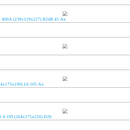
 400A (238х129х227) B24R 45 Ач
x175x190) L6 105 Ач
БП
 A ОП (264x175x220) D26