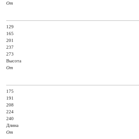
Аккумуляторы для грузовых автомобилей
От
Емкость (A/H)
129
165
201
100 А/ч
105 А/ч
106 А/ч
110 А/ч
237
273
Высота
125 А/ч
132 А/ч
140 А/ч
145 А/ч
От
172 А/ч
180 А/ч
185 А/ч
190 А/ч
175
191
200 А/ч
210 А/ч
220 А/ч
225 А/ч
208
224
240
235 А/ч
240 А/ч
250 А/ч
Длина
От