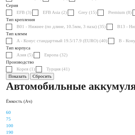
Аккумуляторы по напряжению
Серия
EFB (
3
)
EFB Asia (
2
)
Grey (
15
)
Premium (
8
)
Тип крепления
Аккумуляторы 12 вольт
B01 - Нижнее (по длине, 10.5мм, 3 паза) (
35
)
B13 - Ни
Тип клемм
Аккумуляторы по стране (Родина бренда)
A - Конус стандартный 19.5/17.9 (EURO) (
40
)
B - Кону
Тип корпуса
Азия (
5
)
Европа (
32
)
Аккумуляторы для автомобилей из Азии
Производство
Корея (
1
)
Турция (
41
)
Показать
Сбросить
Аккумуляторы для американских автомобилей
Автомобильные аккуму
Аккумуляторы для европейских автомобилей
Ёмкость (Ач)
60
Аккумуляторы для японских автомобилей
75
100
190