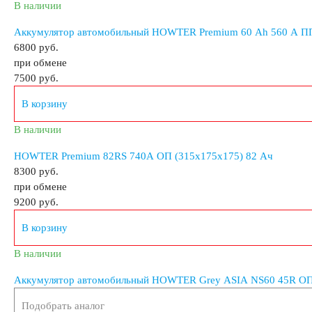
Снегоходы
Садовые трактора, райдеры
М
В наличии
Аккумулятор автомобильный HOWTER Premium 60 Ah 560 A ПП
6800 руб.
Мотороллеры
Мотобуксировщики
при обмене
7500
руб.
Емкость (A/H)
В корзину
В наличии
3 А/ч
4 А/ч
4.5 А/ч
5 А/ч
7 А/ч
HOWTER Premium 82RS 740A ОП (315х175х175) 82 Ач
8300 руб.
10 А/ч
14 А/ч
16 А/ч
17 А/ч
18 А
при обмене
9200
руб.
20 А/ч
24 А/ч
30 А/ч
В корзину
В наличии
Технология
Аккумулятор автомобильный HOWTER Grey ASIA NS60 45R ОП
Подобрать аналог