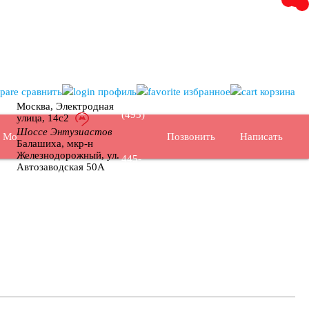
+7
сравнить
профиль
избранное
корзина
Москва, Электродная
(495)
улица, 14с2
Шоссе Энтузиастов
Позвонить
Написать
Москва
Балашиха, мкр-н
Железнодорожный, ул.
445-
Автозаводская 50А
02-35