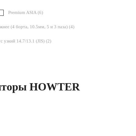
Premium ASIA (
6
)
жнее (4 борта, 10.5мм, 5 и 3 паза) (
4
)
с узкий 14.7/13.1 (JIS) (
2
)
ляторы HOWTER