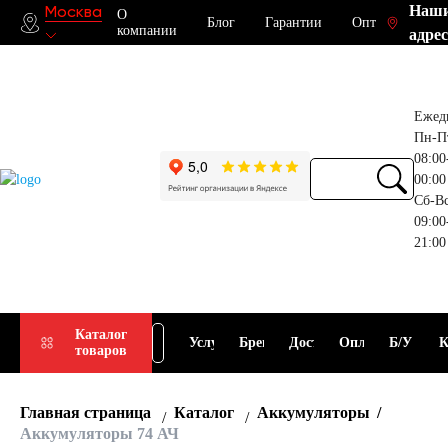
Наш
Москва
О
Блог
Гарантии
Опт
компании
адрес
Ежед
Пн-П
08:00
00:00
Сб-В
09:00
21:00
Прием
Подбор
Каталог
Услуги
Бренды
Доставка
Оплата
Б/У
К
товаров
АКБ
АКБ
Главная страница
Каталог
Аккумуляторы
Аккумуляторы 74 АЧ