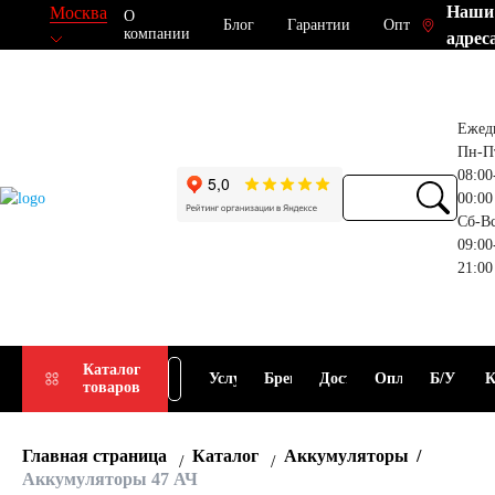
Наши
Москва
О
Блог
Гарантии
Опт
компании
адрес
Ежед
Пн-П
08:00
00:00
Сб-В
09:00
21:00
Прием
Подбор
Каталог
Услуги
Бренды
Доставка
Оплата
Б/У
К
товаров
АКБ
АКБ
Главная страница
Каталог
Аккумуляторы
Аккумуляторы 47 АЧ