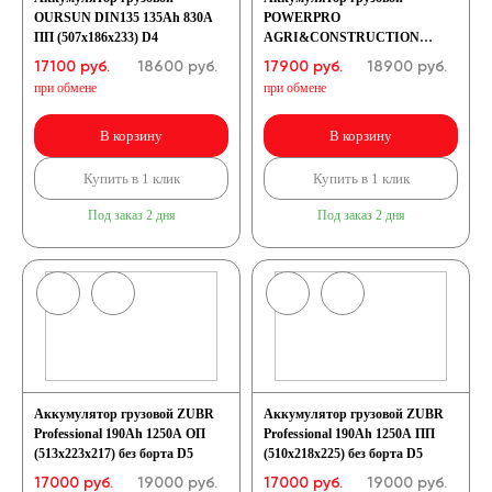
OURSUN DIN135 135Ah 830A
POWERPRO
ПП (507х186х233) D4
AGRI&CONSTRUCTION
EJ1102 110 Ач
17100 руб.
18600
руб.
17900 руб.
18900
руб.
при обмене
при обмене
В корзину
В корзину
Купить в 1 клик
Купить в 1 клик
Под заказ 2 дня
Под заказ 2 дня
Аккумулятор грузовой ZUBR
Аккумулятор грузовой ZUBR
Professional 190Ah 1250A ОП
Professional 190Ah 1250A ПП
(513x223x217) без борта D5
(510х218х225) без борта D5
17000 руб.
19000
руб.
17000 руб.
19000
руб.