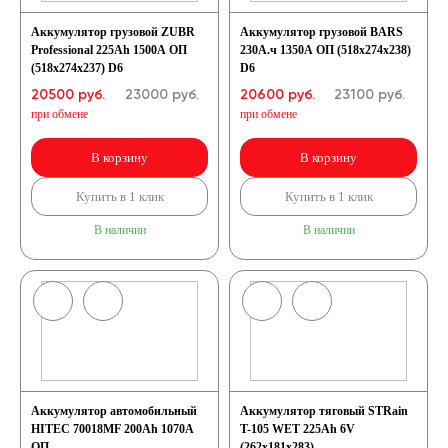
Аккумулятор грузовой ZUBR
Аккумулятор грузовой BARS
Professional 225Ah 1500A ОП
230А.ч 1350А ОП (518x274x238)
(518x274x237) D6
D6
20500 руб.
23000
руб.
20600 руб.
23100
руб.
при обмене
при обмене
В корзину
В корзину
Купить в 1 клик
Купить в 1 клик
В наличии
В наличии
Аккумулятор автомобильный
Аккумулятор тяговый STRain
HITEC 70018MF 200Ah 1070A
T-105 WET 225Ah 6V
ОП
(262x181x283)