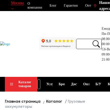
Наши
Москва
О
Блог
Гарантии
Опт
компании
адрес
Ежед
Пн-П
08:00
00:00
Сб-В
09:00
21:00
Прием
Подбор
Каталог
Услуги
Бренды
Доставка
Оплата
Б/У
К
товаров
АКБ
АКБ
Главная страница
Каталог
Грузовые
аккумуляторы