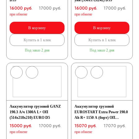
D33
уни (330х172х242) D33
16000 руб.
17000
руб.
16000 руб.
17000
руб.
при обмене
при обмене
В корзину
В корзину
Купить в 1 клик
Купить в 1 клик
Под заказ 2 дня
Под заказ 2 дня
Аккумулятор грузовой GANZ
Аккумулятор грузовой
190.3 А/ч 1300А L+ ОП
EUROSTART Extra Power 190.0
(514x218x210) EURO D5
Ah R+ 1150 A (борт) ОП
(513x223x223) D5
15000 руб.
17000
руб.
15070 руб.
17070
руб.
при обмене
при обмене