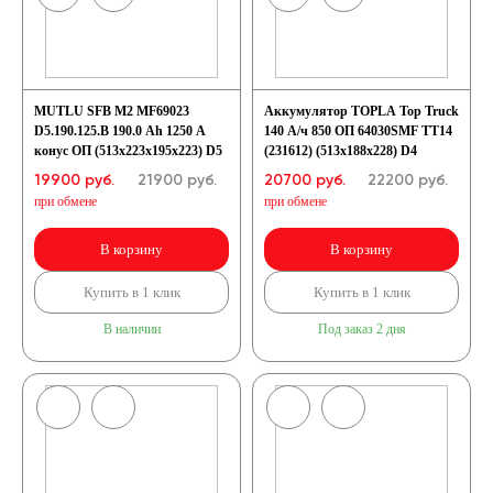
MUTLU SFB M2 MF69023
Аккумулятор TOPLA Top Truck
D5.190.125.B 190.0 Ah 1250 А
140 А/ч 850 ОП 64030SMF TT14
конус ОП (513х223х195х223) D5
(231612) (513x188x228) D4
19900 руб.
21900
руб.
20700 руб.
22200
руб.
при обмене
при обмене
В корзину
В корзину
Купить в 1 клик
Купить в 1 клик
В наличии
Под заказ 2 дня