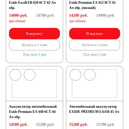
Exide Excell EB 620 6СТ-62 Ач
Exide Premium EA 612 6СТ-61
обр.
Ач обр. (низкий)
71 А/ч
72 А/ч
14000 руб.
14700
руб.
14200 руб.
14900
руб.
при обмене
при обмене
74 А/ч
75 А/ч
В корзину
В корзину
Купить в 1 клик
Купить в 1 клик
77 А/ч
78 А/ч
Под заказ 2 дня
Под заказ 2 дня
80 А/ч
82 А/ч
84 А/ч
85 А/ч
90 А/ч
92 А/ч
Аккумулятор автомобильный
Автомобильный аккумулятор
95 А/ч
96 А/ч
Exide Premium EA 640 6СТ-64
EXIDE PREMIUM EA456 45 Ач
Ач обр.
14500 руб.
15200
руб.
15200 руб.
15700
руб.
98 А/ч