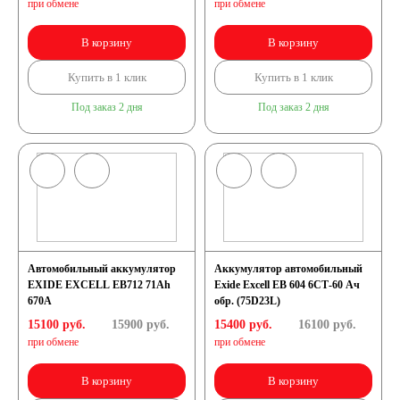
при обмене
при обмене
В корзину
В корзину
Аккумуляторы для
Купить в 1 клик
Купить в 1 клик
грузовых
Под заказ 2 дня
Под заказ 2 дня
автомобилей
Емкость (A/H)
100 А/ч
Автомобильный аккумулятор
Аккумулятор автомобильный
EXIDE EXCELL EB712 71Ah
Exide Excell EB 604 6СТ-60 Ач
105 А/ч
670A
обр. (75D23L)
15100 руб.
15900
руб.
15400 руб.
16100
руб.
при обмене
при обмене
106 А/ч
110 А/ч
В корзину
В корзину
115 А/ч
120 А/ч