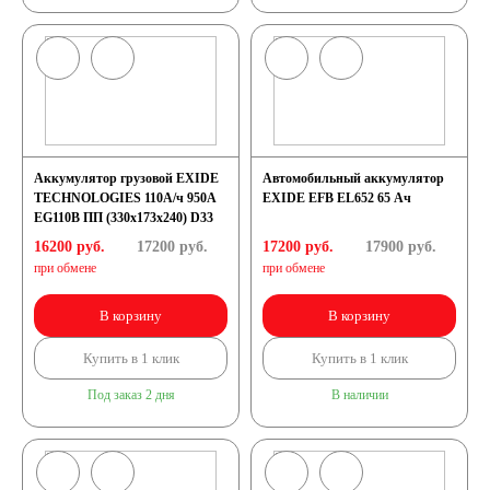
190 А/ч
192 А/ч
200 А/ч
Аккумулятор грузовой EXIDE
Автомобильный аккумулятор
TECHNOLOGIES 110А/ч 950А
EXIDE EFB EL652 65 Ач
EG110B ПП (330х173х240) D33
210 А/ч
16200 руб.
17200
руб.
17200 руб.
17900
руб.
при обмене
при обмене
220 А/ч
В корзину
В корзину
Купить в 1 клик
Купить в 1 клик
225 А/ч
Под заказ 2 дня
В наличии
230 А/ч
235 А/ч