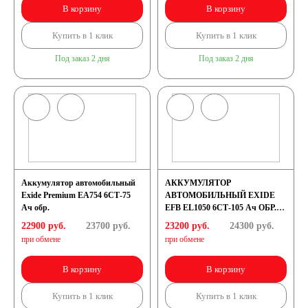
В корзину
В корзину
Аккумуляторы по
Купить в 1 клик
Купить в 1 клик
Под заказ 2 дня
Под заказ 2 дня
напряжению
Аккумуляторы 12
вольт
Аккумулятор автомобильный
АККУМУЛЯТОР
Аккумуляторы по стране
Exide Premium EA754 6СТ-75
АВТОМОБИЛЬНЫЙ EXIDE
Ач обр.
EFB EL1050 6СТ-105 Ач ОБР.
(START-STOP)
22900 руб.
(Родина бренда)
23700
руб.
23200 руб.
24300
руб.
при обмене
при обмене
Аккумуляторы для
В корзину
В корзину
Купить в 1 клик
Купить в 1 клик
автомобилей из