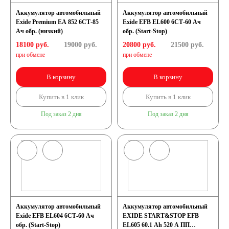
Аккумулятор автомобильный
Аккумулятор автомобильный
Exide Premium EA 852 6СТ-85
Exide EFB EL600 6СТ-60 Ач
AGM
Ач обр. (низкий)
обр. (Start-Stop)
18100 руб.
19000
руб.
20800 руб.
21500
руб.
Аккумуляторы по стране
при обмене
при обмене
В корзину
В корзину
изготовлении
Купить в 1 клик
Купить в 1 клик
Япония
Под заказ 2 дня
Под заказ 2 дня
Южная Корея
Чехия
Турция
Тайланд
США
Аккумулятор автомобильный
Аккумулятор автомобильный
Exide EFB EL604 6СТ-60 Ач
EXIDE START&STOP EFB
обр. (Start-Stop)
Словения
EL605 60.1 Ah 520 A ПП