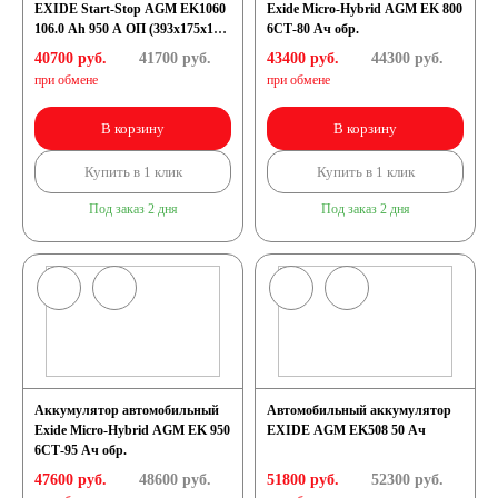
EXIDE Start-Stop AGM EK1060
Exide Micro-Hybrid AGM EK 800
106.0 Ah 950 A ОП (393х175х190)
6СТ-80 Ач обр.
L6
Снегоходы
40700 руб.
41700
руб.
43400 руб.
44300
руб.
при обмене
при обмене
Садовые трактора,
В корзину
В корзину
Купить в 1 клик
Купить в 1 клик
райдеры
Под заказ 2 дня
Под заказ 2 дня
Мопеды
Мотороллеры
Мотобуксировщики
Аккумулятор автомобильный
Автомобильный аккумулятор
Емкость (A/H)
Exide Micro-Hybrid AGM EK 950
EXIDE AGM EK508 50 Ач
6СТ-95 Ач обр.
47600 руб.
48600
руб.
51800 руб.
52300
руб.
3 А/ч
4 А/ч