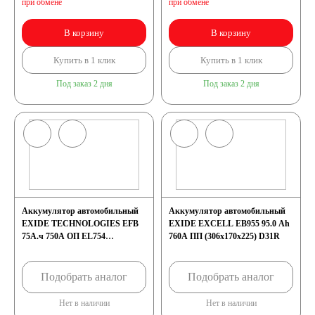
при обмене
при обмене
В корзину
В корзину
4.5 А/ч
5 А/ч
Купить в 1 клик
Купить в 1 клик
7 А/ч
8 А/ч
Под заказ 2 дня
Под заказ 2 дня
9 А/ч
10 А/ч
14 А/ч
16 А/ч
17 А/ч
18 А/ч
Аккумулятор автомобильный
Аккумулятор автомобильный
EXIDE TECHNOLOGIES EFB
EXIDE EXCELL EB955 95.0 Ah
19 А/ч
20 А/ч
75А.ч 750А ОП EL754
760A ПП (306x170x225) D31R
(260х170х225) D26L
24 А/ч
30 А/ч
Подобрать аналог
Подобрать аналог
Нет в наличии
Нет в наличии
Технология