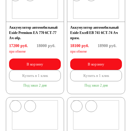
240 А/ч
Аккумулятор автомобильный
Аккумулятор автомобильный
250 А/ч
Exide Premium EA 770 6СТ-77
Exide Excell EB 741 6СТ-74 Ач
Ач обр.
прям.
17200 руб.
18000
руб.
18100 руб.
18900
руб.
Аккумуляторы по
при обмене
при обмене
технологии
В корзину
В корзину
Купить в 1 клик
Купить в 1 клик
Аккумуляторы
Под заказ 2 дня
Под заказ 2 дня
START-STOP
Аккумуляторы EFB
Аккумуляторы