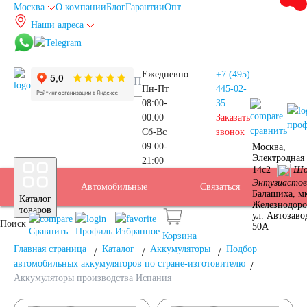
Москва
О компании
Блог
Гарантии
Опт
Наши адреса
info@autoakb.ru
Ежедневно
+7 (495)
Пн-Пт
445-02-
08:00-
35
00:00
Заказать
про
сравнить
Сб-Вс
звонок
09:00-
Москва,
Прием
Электродная 
21:00
Подбор
14с2
Шо
Энтузиастов
Автомобильные
Услуги
Бренды
Доставка
Оплата
Б/У
Контакты
Связаться
Москва
Балашиха, м
Каталог
Железнодор
АКБ
товаров
ул. Автозаво
Поиск
аккумуляторы
АКБ
50А
Сравнить
Профиль
Избранное
Корзина
Главная страница
Каталог
Аккумуляторы
Подбор
автомобильных аккумуляторов по стране-изготовителю
Аккумуляторы производства Испания
Аккумуляторы для