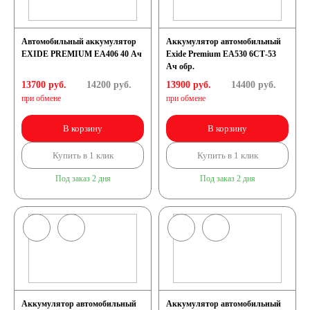
52 А/ч
53 А/ч
Автомобильный аккумулятор
Аккумулятор автомобильный
EXIDE PREMIUM EA406 40 Ач
Exide Premium EA530 6СТ-53
Ач обр.
54 А/ч
55 А/ч
13700 руб.
14200
руб.
13900 руб.
14400
руб.
при обмене
при обмене
56 А/ч
58 А/ч
В корзину
В корзину
59 А/ч
60 А/ч
Купить в 1 клик
Купить в 1 клик
Под заказ 2 дня
Под заказ 2 дня
61 А/ч
62 А/ч
63 А/ч
64 А/ч
65 А/ч
66 А/ч
Аккумулятор автомобильный
Аккумулятор автомобильный
68 А/ч
70 А/ч