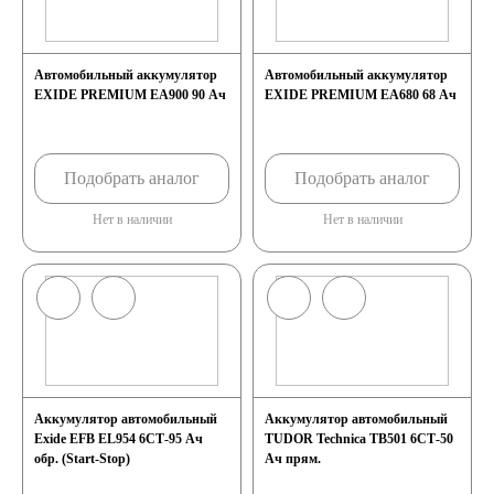
систем связи
Автомобильный аккумулятор
Автомобильный аккумулятор
EXIDE PREMIUM EA900 90 Ач
EXIDE PREMIUM EA680 68 Ач
Аккумуляторы для
Подобрать аналог
аварийного
Подобрать аналог
Нет в наличии
Нет в наличии
освещения
Аккумуляторы для
охранно-пожарных
Аккумулятор автомобильный
Аккумулятор автомобильный
систем
Exide EFB EL954 6СТ-95 Ач
TUDOR Technica TB501 6СТ-50
обр. (Start-Stop)
Ач прям.
Аккумуляторы для