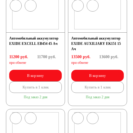
легковых
автомобилей
Автомобильный аккумулятор
Автомобильный аккумулятор
EXIDE EXCELL EB454 45 Ач
EXIDE AUXILIARY EK151 15
Емкость (A/H)
Ач
11200 руб.
11700
руб.
13500 руб.
13600
руб.
при обмене
при обмене
35 А/ч
38 А/ч
В корзину
В корзину
40 А/ч
42 А/ч
Купить в 1 клик
Купить в 1 клик
Под заказ 2 дня
Под заказ 2 дня
43 А/ч
44 А/ч
45 А/ч
47 А/ч
48 А/ч
50 А/ч