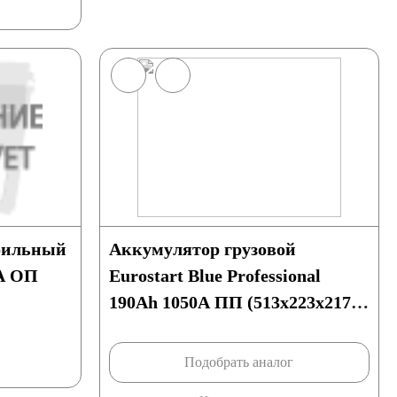
бильный
Аккумулятор грузовой
A ОП
Eurostart Blue Professional
190Ah 1050A ПП (513x223x217)
без борта D5
Подобрать аналог