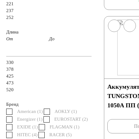
221
237
252
Аккумуляторы START-STOP
Аккумуляторы 
Длина
От
До
Аккумуляторы AGM
Аккумуляторы по стране изготовлении
330
378
425
Япония
Южная Корея
Чехия
Турция
473
Аккумулят
520
TUNGSTONE
США
Словения
Россия
Республика Б
Бренд
1050А ПП (
American (
1
)
AOKLY (
1
)
Китай
Казахстан
Испания
Иран
Energizer (
1
)
EUROSTART (
2
)
По
EXIDE (
1
)
FLAGMAN (
1
)
HITEC (
4
)
RACER (
5
)
Аккумуляторы по напряжению