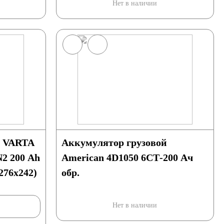
Нет в наличии
е VARTA
Аккумулятор грузовой
 200 Ah
American 4D1050 6СТ-200 Ач
x276x242)
обр.
Нет в наличии