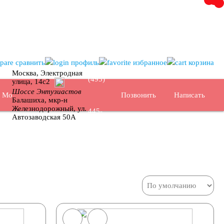
+7
сравнить
профиль
избранное
корзина
Москва, Электродная
(495)
улица, 14с2
Шоссе Энтузиастов
Позвонить
Написать
Москва
Балашиха, мкр-н
Железнодорожный, ул.
445-
Автозаводская 50А
02-35