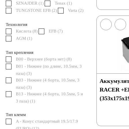
SZNAJDER (
1
)
Tenax (
1
)
TUNGSTONE EFB (
2
)
Varta (
2
)
Аккумуляторы 12 вольт
Технология
Кислота (
8
)
EFB (
7
)
Аккумуляторы по стране (Родина бренда)
AGM (
1
)
Тип крепления
Аккумуляторы для автомобилей из Азии
B00 - Верхнее (борта нет) (
8
)
B01 - Нижнее (по длине, 10.5мм, 3
Аккумуляторы для американских автомобилей
паза) (
3
)
B03 - Нижнее (4 борта, 10.5мм, 3
Аккумулят
паза) (
3
)
RACER +EF
Аккумуляторы для европейских автомобилей
B13 - Нижнее (4 борта, 10.5мм, 5 и
(353x175x1
3 паза) (
1
)
Аккумуляторы для японских автомобилей
Тип клемм
A - Конус стандартный 19.5/17.9
(EURO) (
12
Аккумуляторы для корейских автомобилей
)