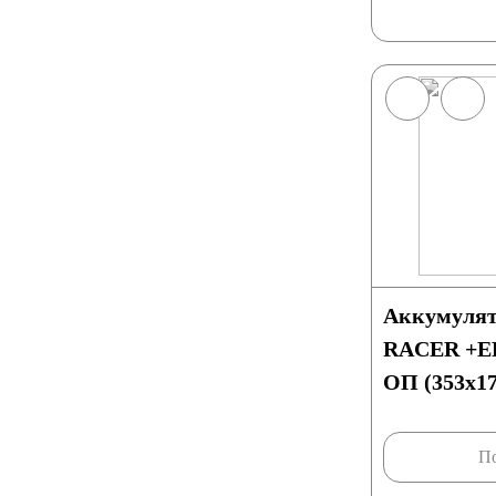
Мотороллеры
Мотобуксировщики
Емкость (A/H)
3 А/ч
4 А/ч
4.5 А/ч
5 А/ч
7 А/ч
10 А/ч
14 А/ч
16 А/ч
17 А/ч
18 А
Аккумулят
RACER +EF
20 А/ч
24 А/ч
30 А/ч
ОП (353х17
Технология
По
GEL
AGM
Кислотные
Li-Ion