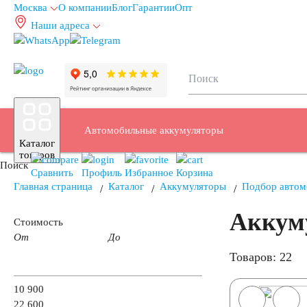
Москва
О компании
Блог
Гарантии
Опт
Наши адреса
info@autoakb.ru
Автомобильные аккумуляторы
Каталог
товаров
Поиск
Сравнить
Профиль
Избранное
Корзина
Главная страница
Каталог
Аккумуляторы
Подбор автом
Аккум
Аккумуляторы для легковых автомобилей
Стоимость
От
До
Товаров: 22
Емкость (A/H)
10 900
22 600
35 А/ч
38 А/ч
40 А/ч
42 А/ч
43 А