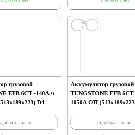
Под заказ 2 дня
Под заказ 2 дня
EFB
Тайланд
ор грузовой
Аккумулятор грузовой
 EFB 6СТ -140А.ч
TUNGSTONE EFB 6СТ -
еларусь
Польша
513x189x223) D4
1050А ОП (513x189x223
Индия
Германия
добрать аналог
Подобрать аналог