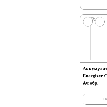
Аккумуляторы для лодок, катеров, яхт
Аккумуляторы для катеров, яхт и лодок
Аккумуляторы для лодочных электромоторов
Аккумулят
Energizer 
Аккумуляторы для гидроциклов
Ач обр.
Тяговые аккумуляторы
Аккумуляторы для И
По
Промышленные аккумуляторы