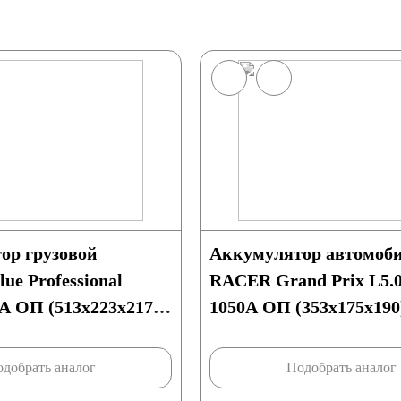
ор грузовой
Аккумулятор автомоб
lue Professional
RACER Grand Prix L5.
A ОП (513x223x217)
1050A ОП (353х175х190
D5
вадроциклы
добрать аналог
Подобрать аналог
опеды