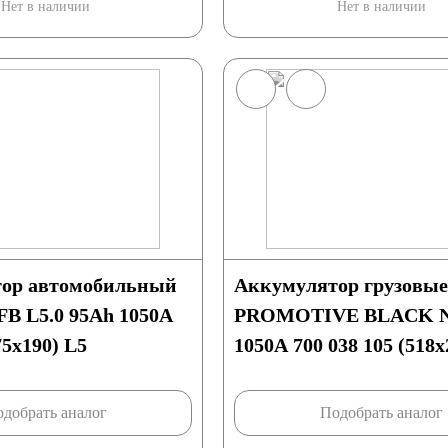
Нет в наличии
Нет в наличии
8 А/ч
9 А/ч
/ч
19 А/ч
ор автомобильный
Аккумулятор грузовы
B L5.0 95Ah 1050A
PROMOTIVE BLACK N2
5х190) L5
1050А 700 038 105 (518
добрать аналог
Подобрать аналог