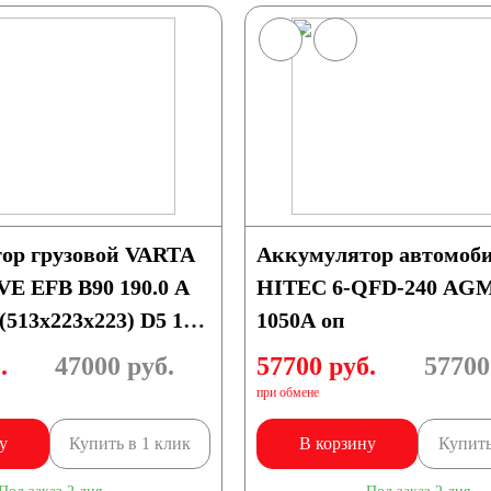
115 А/ч
120 А/ч
150 А/ч
ор грузовой VARTA
Аккумулятор автомоб
192 А/ч
 EFB B90 190.0 A
HITEC 6-QFD-240 AGM
(513x223x223) D5 190
1050A оп
230 А/ч
.
47000
руб.
57700 руб.
57700
при обмене
у
Купить в 1 клик
В корзину
Купить