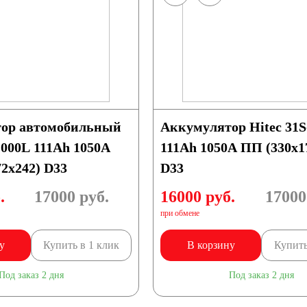
/ч
53 А/ч
/ч
60 А/ч
ор автомобильный
Аккумулятор Hitec 31S
/ч
66 А/ч
1000L 111Ah 1050A
111Ah 1050A ПП (330х1
2х242) D33
D33
/ч
75 А/ч
.
17000
руб.
16000 руб.
17000
при обмене
/ч
85 А/ч
у
Купить в 1 клик
В корзину
Купить
/ч
Под заказ 2 дня
Под заказ 2 дня