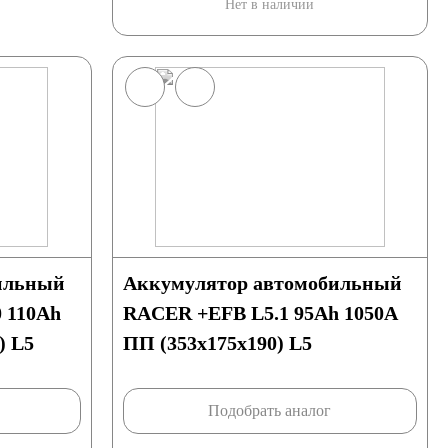
Нет в наличии
ильный
Аккумулятор автомобильный
0 110Ah
RACER +EFB L5.1 95Ah 1050A
) L5
ПП (353х175х190) L5
Подобрать аналог