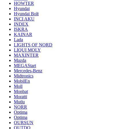
HOWTER
Hyundai
Hyundai Bolt
INCI AKU
INDEX
ISKRA
KAINAR
Lada
LIGHTS OF NORD
LIQUI MOLY
MAXINTER
Mazda
MEGAStart
Mercedes-Benz
Midtronics
MobilEn
Moll
Monbat
Moratti
Mutlu
NORR
Optima
Optima
OURSUN
OUTDO