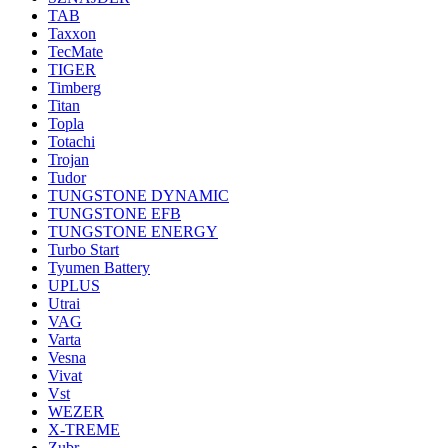
TAB
Taxxon
TecMate
TIGER
Timberg
Titan
Topla
Totachi
Trojan
Tudor
TUNGSTONE DYNAMIC
TUNGSTONE EFB
TUNGSTONE ENERGY
Turbo Start
Tyumen Battery
UPLUS
Utrai
VAG
Varta
Vesna
Vivat
Vst
WEZER
X-TREME
Zubr