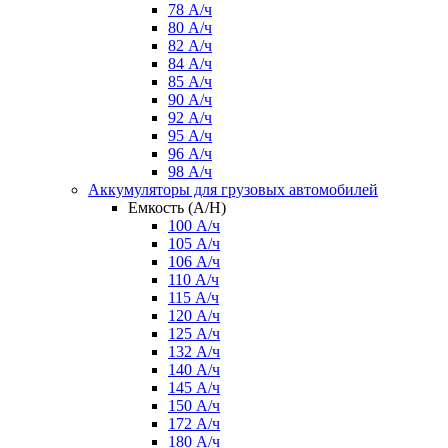
78 А/ч
80 А/ч
82 А/ч
84 А/ч
85 А/ч
90 А/ч
92 А/ч
95 А/ч
96 А/ч
98 А/ч
Аккумуляторы для грузовых автомобилей
Емкость (A/H)
100 А/ч
105 А/ч
106 А/ч
110 А/ч
115 А/ч
120 А/ч
125 А/ч
132 А/ч
140 А/ч
145 А/ч
150 А/ч
172 А/ч
180 А/ч