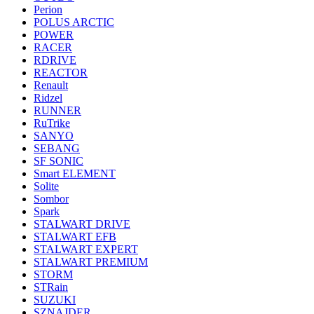
Perion
POLUS ARCTIC
POWER
RACER
RDRIVE
REACTOR
Renault
Ridzel
RUNNER
RuTrike
SANYO
SEBANG
SF SONIC
Smart ELEMENT
Solite
Sombor
Spark
STALWART DRIVE
STALWART EFB
STALWART EXPERT
STALWART PREMIUM
STORM
STRain
SUZUKI
SZNAJDER