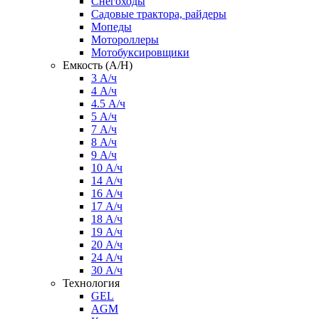
Снегоходы
Садовые трактора, райдеры
Мопеды
Мотороллеры
Мотобуксировщики
Емкость (A/H)
3 А/ч
4 А/ч
4.5 А/ч
5 А/ч
7 А/ч
8 А/ч
9 А/ч
10 А/ч
14 А/ч
16 А/ч
17 А/ч
18 А/ч
19 А/ч
20 А/ч
24 А/ч
30 А/ч
Технология
GEL
AGM