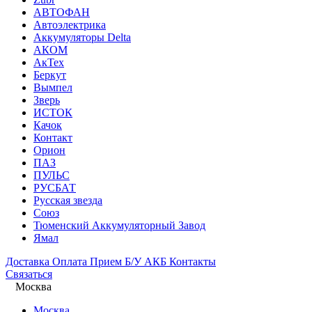
АВТОФАН
Автоэлектрика
Аккумуляторы Delta
АКОМ
АкТех
Беркут
Вымпел
Зверь
ИСТОК
Качок
Контакт
Орион
ПАЗ
ПУЛЬС
РУСБАТ
Русская звезда
Союз
Тюменский Аккумуляторный Завод
Ямал
Доставка
Оплата
Прием Б/У АКБ
Контакты
Связаться
Москва
Москва