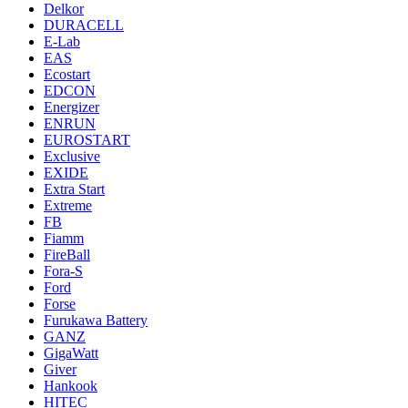
Delkor
DURACELL
E-Lab
EAS
Ecostart
EDCON
Energizer
ENRUN
EUROSTART
Exclusive
EXIDE
Extra Start
Extreme
FB
Fiamm
FireBall
Fora-S
Ford
Forse
Furukawa Battery
GANZ
GigaWatt
Giver
Hankook
HITEC