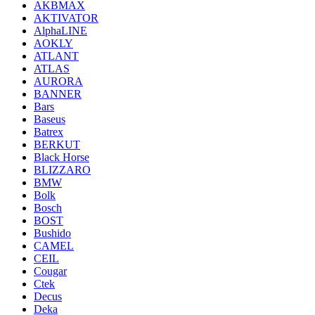
AKBMAX
AKTIVATOR
AlphaLINE
AOKLY
ATLANT
ATLAS
AURORA
BANNER
Bars
Baseus
Batrex
BERKUT
Black Horse
BLIZZARO
BMW
Bolk
Bosch
BOST
Bushido
CAMEL
CEIL
Cougar
Ctek
Decus
Deka