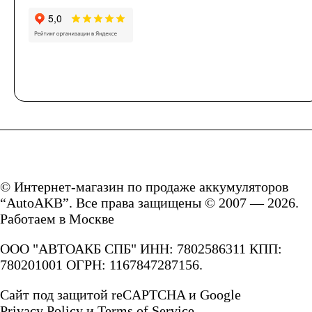
Аккумуляторы для
грузовых
автомобилей
Емкость (A/H)
100 А/ч
© Интернет-магазин по продаже аккумуляторов
“AutoAKB”. Все права защищены © 2007 — 2026.
Работаем в Москве
105 А/ч
ООО "АВТОАКБ СПБ" ИНН: 7802586311 КПП:
106 А/ч
110 А/ч
780201001 ОГРН: 1167847287156.
Сайт под защитой reCAPTCHA и Google
115 А/ч
120 А/ч
Privacy Policy
и
Terms of Service.