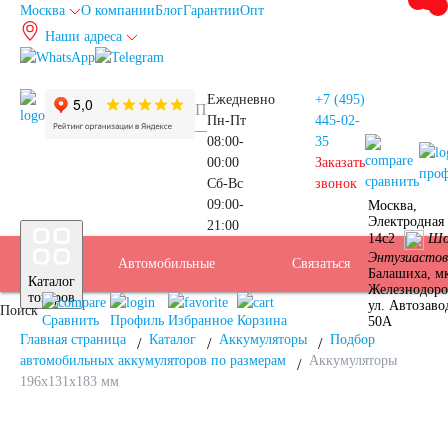
Москва
О компании
Блог
Гарантии
Опт
Наши адреса
info@autoakb.ru
Ежедневно
+7 (495)
Пн-Пт
445-02-
08:00-
35
00:00
Заказать
про
сравнить
Сб-Вс
звонок
09:00-
Москва,
Прием
Электродная 
21:00
Подбор
14с2
Шо
Энтузиастов
Автомобильные
Услуги
Бренды
Доставка
Оплата
Б/У
Контакты
Связаться
Москва
Балашиха, м
Каталог
Железнодор
АКБ
товаров
ул. Автозаво
Поиск
аккумуляторы
АКБ
Сравнить
Профиль
Избранное
Корзина
50А
Главная страница
Каталог
Аккумуляторы
Подбор
автомобильных аккумуляторов по размерам
Аккумуляторы
196x131x183 мм
Аккумуляторы для