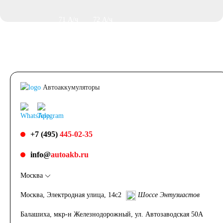
71 А/ч
72 А/ч
74 А/ч
75 А/ч
77 А/ч
78 А/ч
Автоаккумуляторы
80 А/ч
82 А/ч
84 А/ч
85 А/ч
+7 (495)
445-02-35
info@
autoakb.ru
90 А/ч
92 А/ч
Москва
95 А/ч
96 А/ч
Москва, Электродная улица, 14с2
Шоссе Энтузиастов
Балашиха, мкр-н Железнодорожный, ул. Автозаводская 50А
98 А/ч