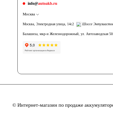
info@
autoakb.ru
Москва
Аккумуляторы по цене
Москва, Электродная улица, 14с2
Шоссе Энтузиасто
Недорогие аккумуляторы
Балашиха, мкр-н Железнодорожный, ул. Автозаводская 5
Мото аккумуляторы
Аккумуляторы для мототехники
Аккумуляторы на мотоциклы
Скутеры
К
© Интернет-магазин по продаже аккумулятор
Снегоходы
Садовые трактора, райдеры
М