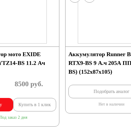
/ч
53 А/ч
/ч
60 А/ч
ор мото EXIDE
Аккумулятор Runner 
/ч
66 А/ч
YTZ14-BS 11.2 Ач
RTX9-BS 9 А.ч 205А П
BS) (152х87х105)
/ч
75 А/ч
8500
руб.
Подобрать аналог
/ч
85 А/ч
у
Купить в 1 клик
Нет в наличии
/ч
Под заказ 2 дня