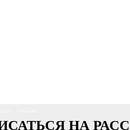
EFB
Тайланд
еларусь
Польша
Индия
Германия
ИСАТЬСЯ НА РАС