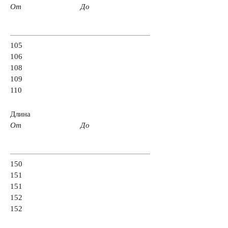
От
До
Емкость (A/H)
105
106
100 А/ч
105 А/ч
106 А/ч
110 А/ч
108
109
110
125 А/ч
132 А/ч
140 А/ч
145 А/ч
Длина
От
До
172 А/ч
180 А/ч
185 А/ч
190 А/ч
200 А/ч
210 А/ч
220 А/ч
225 А/ч
150
151
151
235 А/ч
240 А/ч
250 А/ч
152
152
Аккумуляторы по технологии