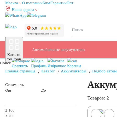
Москва
О компании
Блог
Гарантии
Опт
Наши адреса
info@autoakb.ru
Автомобильные аккумуляторы
Каталог
товаров
Поиск
Сравнить
Профиль
Избранное
Корзина
Главная страница
Каталог
Аккумуляторы
Подбор автом
Аккум
Аккумуляторы для легковых автомобилей
Стоимость
От
До
Товаров: 2
Емкость (A/H)
2 100
3 700
35 А/ч
38 А/ч
40 А/ч
42 А/ч
43 А