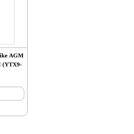
Bike AGM
П (YTX9-