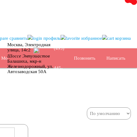
+7
сравнить
профиль
избранное
корзина
Москва, Электродная
(495)
улица, 14с2
Шоссе Энтузиастов
Позвонить
Написать
Москва
Балашиха, мкр-н
Железнодорожный, ул.
445-
Автозаводская 50А
02-35