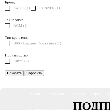
Бренд
EXIDE (
1
)
RUNNER (
1
)
Аккумуляторы START-STOP
Аккумуляторы 
Технология
AGM (
1
)
Аккумуляторы AGM
Тип крепления
B00 - Верхнее (борта нет) (
1
)
Аккумуляторы по стране изготовлении
Производство
Китай (
2
)
Япония
Южная Корея
Чехия
Турция
Показать
Сбросить
США
Словения
Россия
Республика Б
Китай
Казахстан
Испания
Иран
ПОДП
Аккумуляторы по напряжению