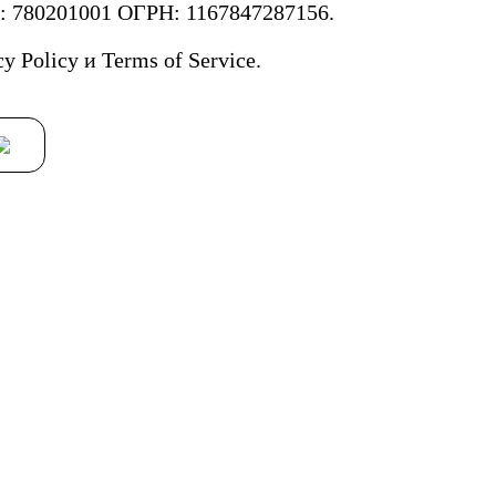
780201001 ОГРН: 1167847287156.
cy Policy
и
Terms of Service.
8 А/ч
9 А/ч
/ч
19 А/ч