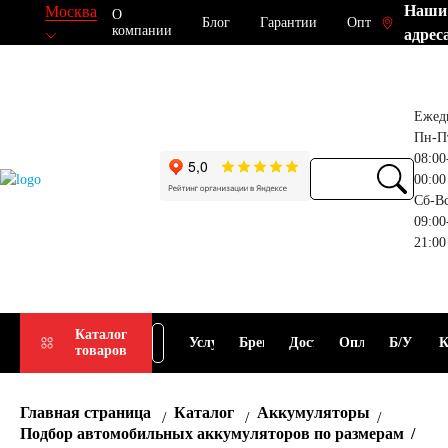
Наши
Москва
О
Блог
Гарантии
Опт
компании
адрес
Ежед
Пн-П
08:00
00:00
Сб-В
09:00
21:00
Прием
Подбор
Каталог
Услуги
Бренды
Доставка
Оплата
Б/У
К
товаров
АКБ
АКБ
Главная страница
Каталог
Аккумуляторы
Подбор автомобильных аккумуляторов по размерам