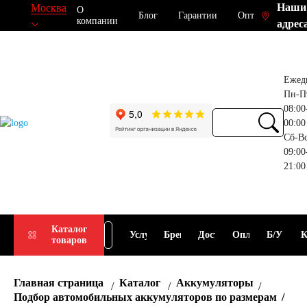
Наши
Москва
О
Блог
Гарантии
Опт
компании
адрес
Ежед
Пн-П
08:00
00:00
Сб-В
09:00
21:00
Прием
Подбор
Каталог
Услуги
Бренды
Доставка
Оплата
Б/У
К
товаров
АКБ
АКБ
Главная страница
Каталог
Аккумуляторы
Подбор автомобильных аккумуляторов по размерам