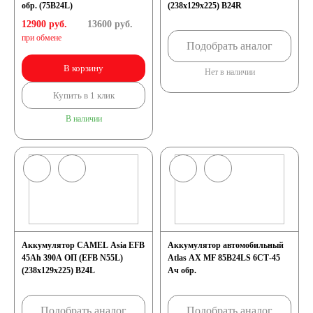
обр. (75B24L)
(238x129x225) B24R
12900 руб.
13600
руб.
при обмене
Подобрать аналог
В корзину
Нет в наличии
Купить в 1 клик
В наличии
Аккумулятор CAMEL Asia EFB
Аккумулятор автомобильный
45Ah 390A ОП (EFB N55L)
Atlas AX MF 85B24LS 6СТ-45
(238x129x225) B24L
Ач обр.
Подобрать аналог
Подобрать аналог