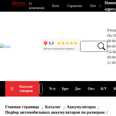
Наши
Москва
О
Блог
Гарантии
Опт
компании
адрес
Ежед
Пн-П
08:00
00:00
Сб-В
09:00
21:00
Прием
Подбор
Каталог
Услуги
Бренды
Доставка
Оплата
Б/У
К
товаров
АКБ
АКБ
Главная страница
Каталог
Аккумуляторы
Подбор автомобильных аккумуляторов по размерам