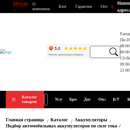
Наши
Москва
О
Блог
Гарантии
Опт
компании
адрес
Ежед
Пн-П
08:00
00:00
Сб-В
09:00
21:00
Прием
Подбор
Каталог
Услуги
Бренды
Доставка
Оплата
Б/У
К
товаров
АКБ
АКБ
Главная страница
Каталог
Аккумуляторы
Подбор автомобильных аккумуляторов по силе тока