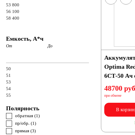
53 800
56 100
58 400
Емкость, А*ч
От
До
Аккумулят
Optima Red
50
6СТ-50 Ач 
51
53
48700 руб
54
55
при обмене
Полярность
В корзин
обратная (
1
)
пр/обр. (
1
)
прямая (
3
)