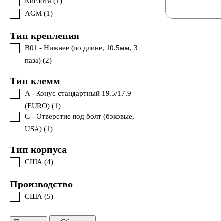
Кислота (
1
)
AGM (
1
)
Тип крепления
B01 - Нижнее (по длине, 10.5мм, 3
паза) (
2
)
Тип клемм
A - Конус стандартный 19.5/17.9
(EURO) (
1
)
G - Отверстие под болт (боковые,
USA) (
1
)
Тип корпуса
США (
4
)
Производство
США (
5
)