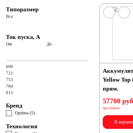
Типоразмер
Все
Ток пуска, А
От
До
690
Аккумулят
721
Yellow Top
753
784
прям.
815
57700 руб
Бренд
при обмене
Optima (
5
)
В корзин
Технология