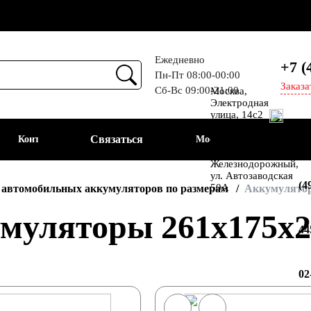
Ежедневно
+7 (
Пн-Пт 08:00-00:00
Заказа
Сб-Вс 09:00-21:00
Москва,
ем
Электродная
улица, 14с2
Шоссе
Связаться
Контакты
Москва
Энтузиастов
+7
Балашиха, мкр-н
Железнодорожный,
ул. Автозаводская
(4
50А
 автомобильных аккумуляторов по размерам
Аккумулятор
муляторы 261x175x2
44
02