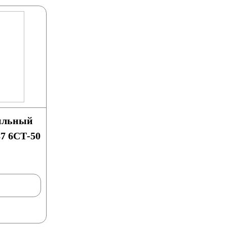
ильный
87 6СТ-50