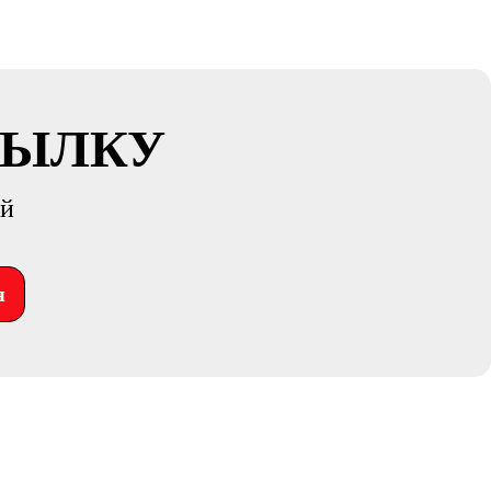
СЫЛКУ
ий
я