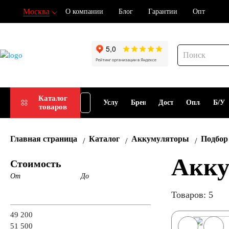
Москва
О компании
Блог
Гарантии
Опт
При
Подбор
Каталог
Услуги
Бренды
Доставка
Оплата
Б/У
товаров
АКБ
АКБ
Главная страница
Каталог
Аккумуляторы
Подбор
Акку
Стоимость
От
До
Товаров: 5
49 200
51 500