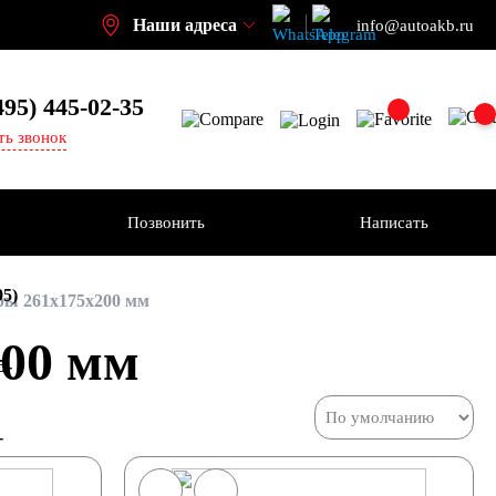
Наши адреса
info@autoakb.ru
495)
445-02-35
ть звонок
Позвонить
Написать
95)
ы 261x175x200 мм
00 мм
5-
-