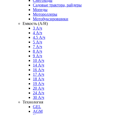
Снегоходы
Садовые трактора, райдеры
Мопеды
Мотороллеры
Мотобуксировщики
Емкость (A/H)
3 А/ч
4 А/ч
4.5 А/ч
5 А/ч
7 А/ч
8 А/ч
9 А/ч
10 А/ч
14 А/ч
16 А/ч
17 А/ч
18 А/ч
19 А/ч
20 А/ч
24 А/ч
30 А/ч
Технология
GEL
AGM