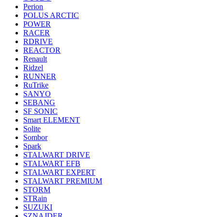
Perion
POLUS ARCTIC
POWER
RACER
RDRIVE
REACTOR
Renault
Ridzel
RUNNER
RuTrike
SANYO
SEBANG
SF SONIC
Smart ELEMENT
Solite
Sombor
Spark
STALWART DRIVE
STALWART EFB
STALWART EXPERT
STALWART PREMIUM
STORM
STRain
SUZUKI
SZNAJDER