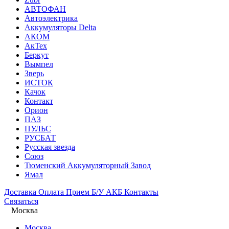
АВТОФАН
Автоэлектрика
Аккумуляторы Delta
АКОМ
АкТех
Беркут
Вымпел
Зверь
ИСТОК
Качок
Контакт
Орион
ПАЗ
ПУЛЬС
РУСБАТ
Русская звезда
Союз
Тюменский Аккумуляторный Завод
Ямал
Доставка
Оплата
Прием Б/У АКБ
Контакты
Связаться
Москва
Москва