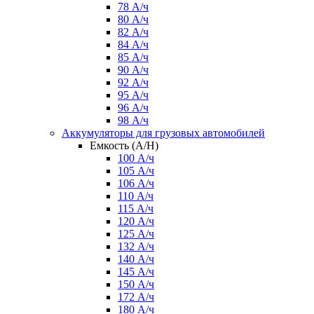
78 А/ч
80 А/ч
82 А/ч
84 А/ч
85 А/ч
90 А/ч
92 А/ч
95 А/ч
96 А/ч
98 А/ч
Аккумуляторы для грузовых автомобилей
Емкость (A/H)
100 А/ч
105 А/ч
106 А/ч
110 А/ч
115 А/ч
120 А/ч
125 А/ч
132 А/ч
140 А/ч
145 А/ч
150 А/ч
172 А/ч
180 А/ч