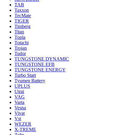
TAB
Taxxon
TecMate
TIGER
Timberg
Titan
Topla
Totachi
Trojan
Tudor
TUNGSTONE DYNAMIC
TUNGSTONE EFB
TUNGSTONE ENERGY
Turbo Start
Tyumen Battery
UPLUS
Utrai
VAG
Varta
Vesna
Vivat
Vst
WEZER
X-TREME
Zubr