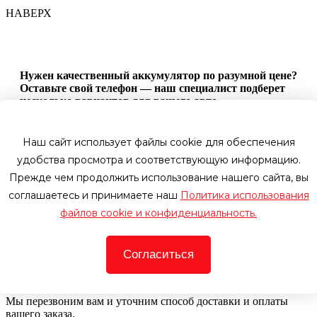
НАВЕРХ
Нужен качественный аккумулятор по разумной цене?
Оставьте свой телефон — наш специалист подберет
несколько вариантов для вашего авто.
Имя
Телефон
Наш сайт использует файлы cookie для обеспечения
удобства просмотра и соответствующую информацию.
Оставить заявку
Прежде чем продолжить использование нашего сайта, вы
соглашаетесь и принимаете наш
Политика использования
Оформить заказ
файлов cookie и конфиденциальность.
Цена со скидкой:
Телефон
Согласиться
По этому номеру мы свяжемся с вами, чтобы уточнить детали
Купить в один клик
Мы перезвоним вам и уточним способ доставки и оплаты
вашего заказа.