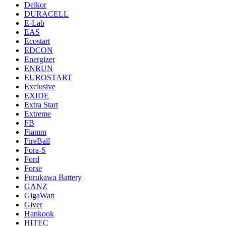
Delkor
DURACELL
E-Lab
EAS
Ecostart
EDCON
Energizer
ENRUN
EUROSTART
Exclusive
EXIDE
Extra Start
Extreme
FB
Fiamm
FireBall
Fora-S
Ford
Forse
Furukawa Battery
GANZ
GigaWatt
Giver
Hankook
HITEC