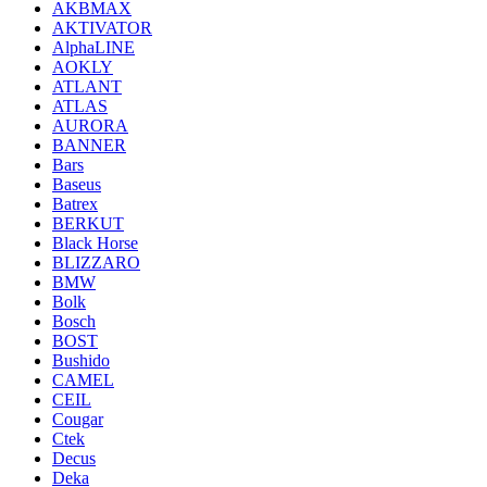
AKBMAX
AKTIVATOR
AlphaLINE
AOKLY
ATLANT
ATLAS
AURORA
BANNER
Bars
Baseus
Batrex
BERKUT
Black Horse
BLIZZARO
BMW
Bolk
Bosch
BOST
Bushido
CAMEL
CEIL
Cougar
Ctek
Decus
Deka