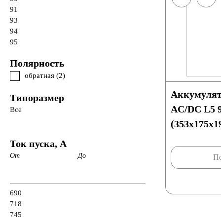
91
93
94
95
Полярность
обратная (
2
)
Аккумулят
Типоразмер
AC/DC L5 
Все
(353х175х1
Ток пуска, А
От
До
По
690
718
745