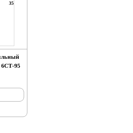
35
ильный
 6СТ-95