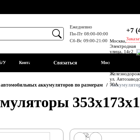
Ежедневно
+7 (
Пн-Пт 08:00-00:00
Заказа
Сб-Вс 09:00-21:00
Москва,
Прием
Электродная
улица, 14с2
Шоссе
Связаться
Б/У
Контакты
Москва
Энтузиастов
Балашиха, мкр
Железнодорож
ул. Автозавод
АКБ
50А
 автомобильных аккумуляторов по размерам
Аккумулятор
муляторы 353x173x1