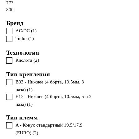
773
800
Бренд
AC/DC (
1
)
Tudor (
1
)
Технология
Кислота (
2
)
Тип крепления
B03 - Нижнее (4 борта, 10.5мм, 3
паза) (
1
)
B13 - Нижнее (4 борта, 10.5мм, 5 и 3
паза) (
1
)
Тип клемм
A - Конус стандартный 19.5/17.9
(EURO) (
2
)