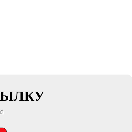
СЫЛКУ
ий