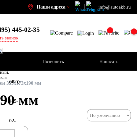
Наши адреса
info@autoakb.ru
495)
445-02-35
ть звонок
Позвонить
Написать
+7
-н
ный,
ская
(495)
ы 353x173x190 мм
90 мм
445-
02-