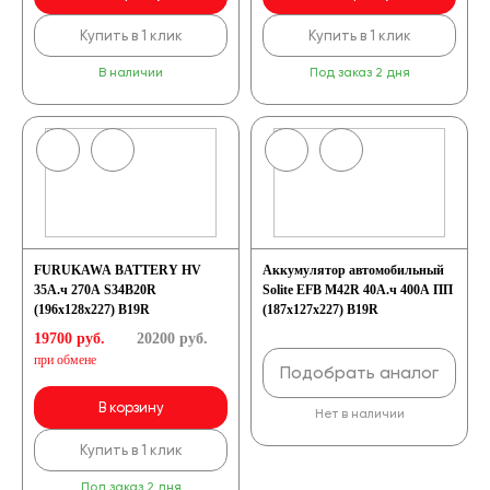
Купить в 1 клик
Купить в 1 клик
В наличии
Под заказ 2 дня
FURUKAWA BATTERY HV
Аккумулятор автомобильный
35А.ч 270А S34B20R
Solite EFB M42R 40А.ч 400А ПП
(196x128x227) B19R
(187x127x227) B19R
19700 руб.
20200
руб.
при обмене
Подобрать аналог
В корзину
Нет в наличии
Купить в 1 клик
Под заказ 2 дня