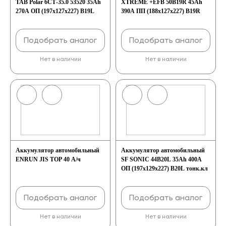
TAB Polar 6СТ-35.0 53520 35Ah
XTREME +EFB 50B19R 45Ah
270A ОП (197x127x227) B19L
390A ПП (188x127x227) B19R
Подобрать аналог
Подобрать аналог
Нет в наличии
Нет в наличии
Аккумулятор автомобильный
Аккумулятор автомобильный
ENRUN JIS TOP 40 А/ч
SF SONIC 44B20L 35Ah 400А
ОП (197х129х227) B20L тонк.кл
Подобрать аналог
Подобрать аналог
Нет в наличии
Нет в наличии