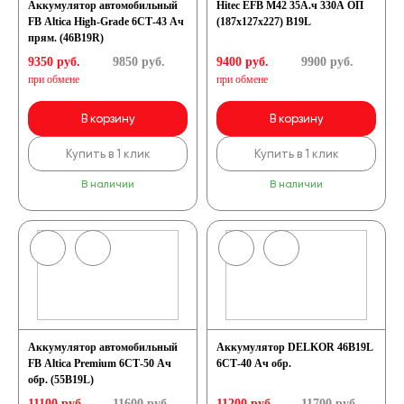
Аккумулятор автомобильный
Hitec EFB M42 35А.ч 330А ОП
FB Altica High-Grade 6СТ-43 Ач
(187x127x227) B19L
прям. (46B19R)
9350 руб.
9850
руб.
9400 руб.
9900
руб.
при обмене
при обмене
В корзину
В корзину
Купить в 1 клик
Купить в 1 клик
В наличии
В наличии
Аккумулятор автомобильный
Аккумулятор DELKOR 46B19L
FB Altica Premium 6СТ-50 Ач
6СТ-40 Ач обр.
обр. (55B19L)
11100 руб.
11600
руб.
11200 руб.
11700
руб.