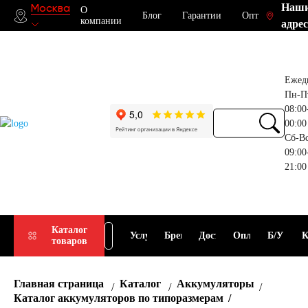
Наш
Москва
О
Блог
Гарантии
Опт
компании
адрес
Ежед
Пн-П
08:00
00:00
Сб-В
09:00
21:00
Прием
Подбор
Каталог
Услуги
Бренды
Доставка
Оплата
Б/У
К
товаров
АКБ
АКБ
Главная страница
Каталог
Аккумуляторы
Каталог аккумуляторов по типоразмерам