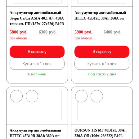
Аккумулятор автомобильный
Аккумулятор автомобильный
Зверь Са/Са ASIA 40.1 А/ч 450А
HITEC 45B19L 38Ah 360A оп
тонк.кл. ПП (187x127x220) B19R
5800 руб.
6300
руб.
5900 руб.
6400
руб.
при обмене
при обмене
В корзину
В корзину
Купить в 1 клик
Купить в 1 клик
В наличии
Под заказ 2 дня
Аккумулятор автомобильный
OURSUN JIS MF 40B19L 38Ah
HITEC 45B19R 38Ah 360A пп
330A ОП (196х128*222) B19L