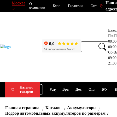
Наши
Москва
О
Блог
Гарантии
Опт
компании
адрес
Ежед
Пн-П
08:00
00:00
Сб-В
09:00
21:00
Прием
Подбор
Каталог
Услуги
Бренды
Доставка
Оплата
Б/У
К
товаров
АКБ
АКБ
Главная страница
Каталог
Аккумуляторы
Подбор автомобильных аккумуляторов по размерам