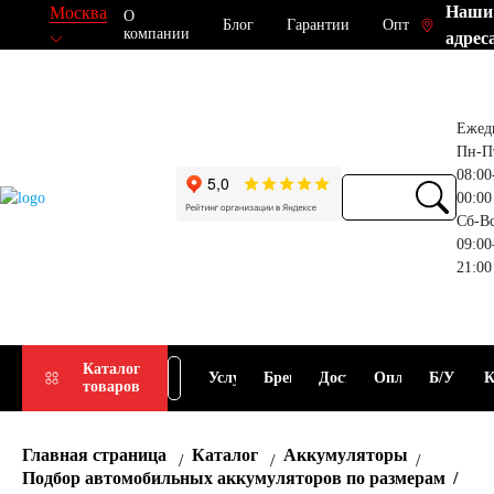
Наши
Москва
О
Блог
Гарантии
Опт
компании
адрес
Ежед
Пн-П
08:00
00:00
Сб-В
09:00
21:00
Прием
Подбор
Каталог
Услуги
Бренды
Доставка
Оплата
Б/У
К
товаров
АКБ
АКБ
Главная страница
Каталог
Аккумуляторы
Подбор автомобильных аккумуляторов по размерам