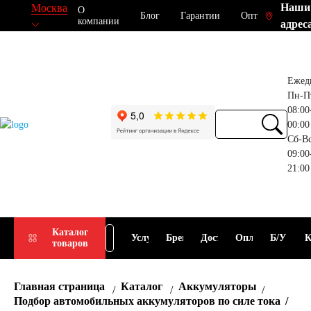
Наши
Москва
О
Блог
Гарантии
Опт
компании
адрес
Ежед
Пн-П
08:00
00:00
Сб-В
09:00
21:00
Прием
Подбор
Каталог
Услуги
Бренды
Доставка
Оплата
Б/У
К
товаров
АКБ
АКБ
Главная страница
Каталог
Аккумуляторы
Подбор автомобильных аккумуляторов по силе тока