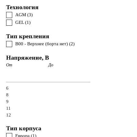
Технология
AGM (
3
)
GEL (
1
)
Тип крепления
B00 - Верхнее (борта нет) (
2
)
Напряжение, В
От
До
6
8
9
11
12
Тип корпуса
Европа (
1
)