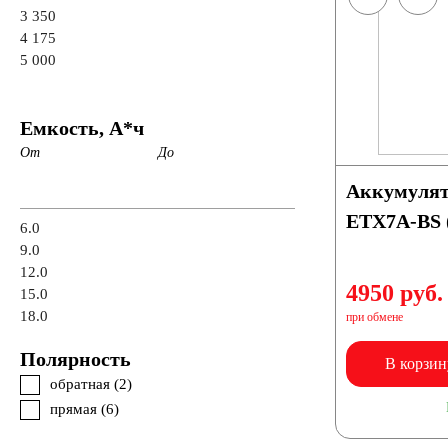
3 350
4 175
5 000
Емкость, А*ч
От
До
Аккумулят
ETX7A-BS 
6.0
9.0
12.0
4950 руб.
15.0
18.0
при обмене
Полярность
В корзин
обратная (
2
)
прямая (
6
)