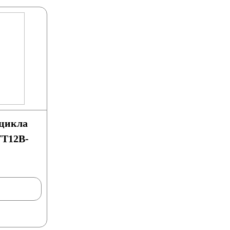
оцикла
YT12B-