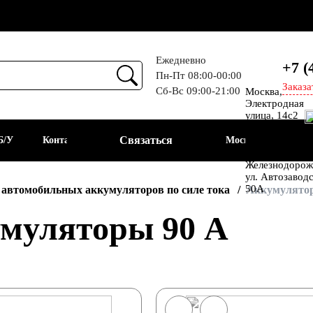
Ежедневно
+7 (
Пн-Пт 08:00-00:00
Заказа
Сб-Вс 09:00-21:00
Москва,
Прием
Электродная
улица, 14с2
Шоссе
Связаться
Б/У
Контакты
Москва
Энтузиастов
Балашиха, мкр
Железнодорож
ул. Автозавод
АКБ
50А
 автомобильных аккумуляторов по силе тока
Аккумулято
муляторы 90 А