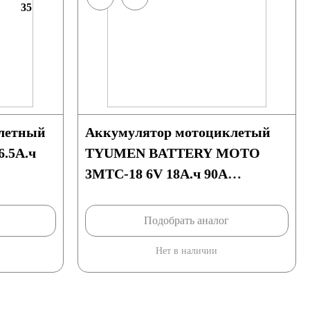
35
летный
Аккумулятор мотоциклетый
.5А.ч
TYUMEN BATTERY MOTO
3МТС-18 6V 18А.ч 90A
(140х77х135) сухозаряженный
Подобрать аналог
Нет в наличии