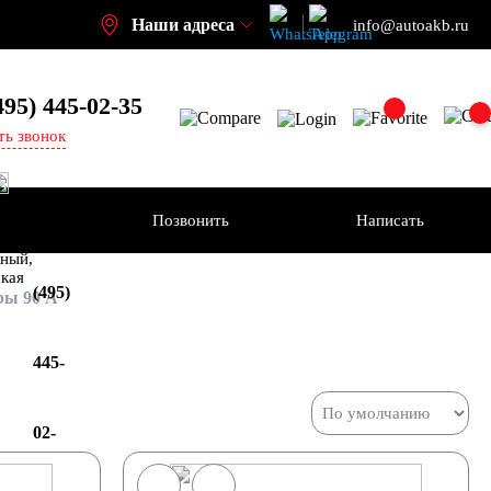
Наши адреса
info@autoakb.ru
495)
445-02-35
ть звонок
Позвонить
Написать
+7
-н
ный,
ская
(495)
ры 90 А
445-
02-