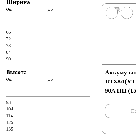
Ширина
От
До
66
72
78
84
90
Высота
Аккумулят
От
До
UTX8A(YTX
90A ПП (1
93
104
По
114
125
135