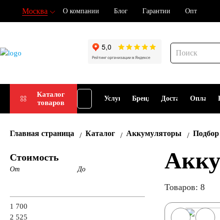
Москва
О компании
Блог
Гарантии
Опт
Подбор
Каталог
Услуги
Бренды
Доставка
Оплата
товаров
АКБ
Главная страница
Каталог
Аккумуляторы
Подбор
Акку
Стоимость
От
До
Товаров: 8
1 700
2 525