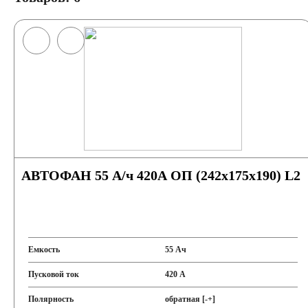
АВТОФАН 55 А/ч 420А ОП (242x175x190) L2
Емкость
55 Ач
Пусковой ток
420 А
Полярность
обратная [-+]