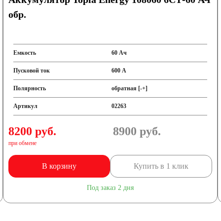
обр.
Емкость
60 Ач
Пусковой ток
600 А
Полярность
обратная [-+]
Артикул
02263
8200 руб.
8900
руб.
при обмене
В корзину
Купить в 1 клик
Под заказ 2 дня