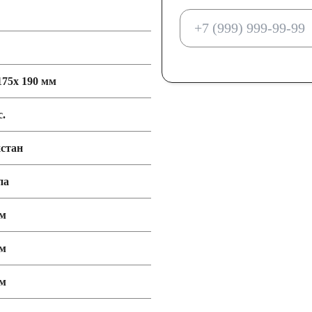
175x 190 мм
с.
стан
па
мм
мм
мм