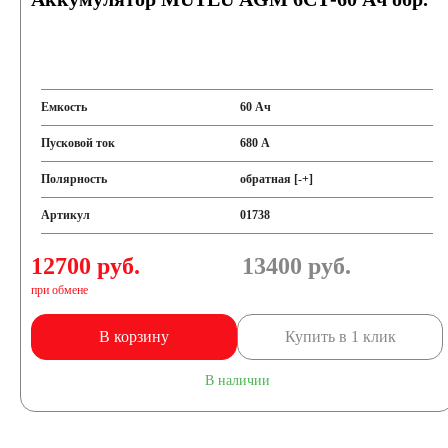
Емкость
60 Ач
Пусковой ток
680 А
Полярность
обратная [-+]
Артикул
01738
12700 руб.
13400
руб.
при обмене
В корзину
Купить в 1 клик
В наличии