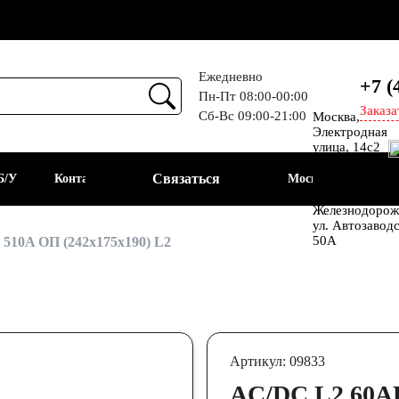
Ежедневно
+7 (
Пн-Пт 08:00-00:00
Заказа
Сб-Вс 09:00-21:00
Москва,
Прием
Электродная
улица, 14с2
Шоссе
Связаться
Б/У
Контакты
Москва
Энтузиастов
Балашиха, мкр
Железнодорож
ул. Автозавод
АКБ
50А
510A ОП (242x175x190) L2
Артикул: 09833
AC/DC L2 60AH