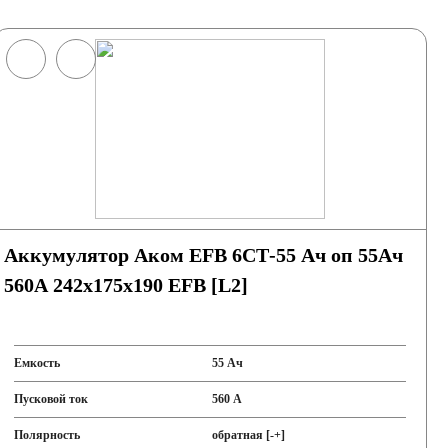
Аккумулятор Аком EFB 6СТ-55 Ач оп 55Ач
560А 242х175х190 EFB [L2]
Емкость
55 Ач
Пусковой ток
560 А
Полярность
обратная [-+]