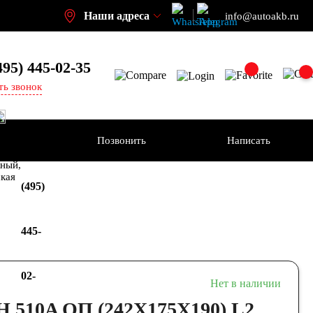
Наши адреса
info@autoakb.ru
495)
445-02-35
ть звонок
Позвонить
Написать
+7
-н
ный,
ская
(495)
445-
02-
Нет в наличии
 510A ОП (242X175X190) L2