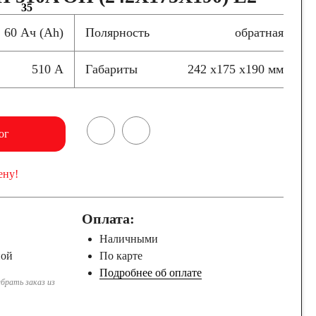
35
60 Ач (Ah)
Полярность
обратная
510 А
Габариты
242 x175 x190 мм
ог
ену!
Оплата:
Наличными
ной
По карте
Подробнее об оплате
брать заказ из