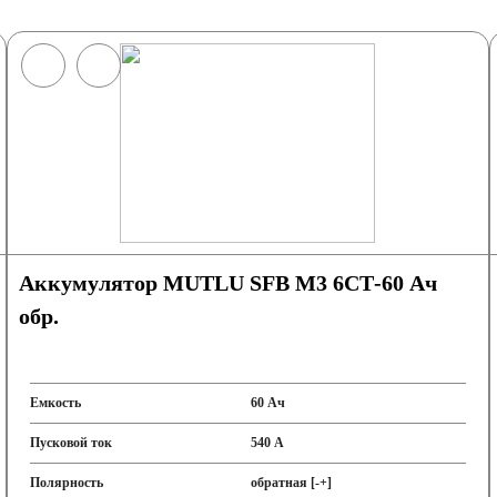
Аккумулятор MUTLU SFB M3 6СТ-60 Ач
обр.
Емкость
60 Ач
Пусковой ток
540 А
Полярность
обратная [-+]