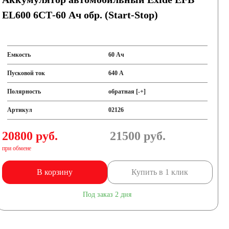
EL600 6СТ-60 Ач обр. (Start-Stop)
Емкость
60 Ач
Пусковой ток
640 А
Полярность
обратная [-+]
Артикул
02126
20800 руб.
21500
руб.
при обмене
В корзину
Купить в 1 клик
Под заказ 2 дня