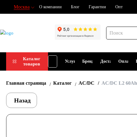
Москва
О компании
Блог
Гарантии
Опт
Подбор
Каталог
Услуги
Бренды
Доставка
Оплата
товаров
АКБ
Главная страница
Каталог
AC/DC
AC/DC L2 60Ah 
Назад