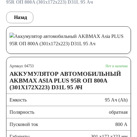
95R ОП 800A (301x172x223) D31L 95 Ач
Назад
Артикул: 04753
Нет в наличии
АККУМУЛЯТОР АВТОМОБИЛЬНЫЙ
AKBMAX ASIA PLUS 95R ОП 800A
(301X172X223) D31L 95 АЧ
Емкость
95 Ач (Ah)
Полярность
обратная
Пусковой ток
800 А
Габариты
301 x172 x223 мм