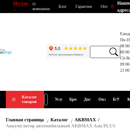
Наши
Москва
О
Блог
Гарантии
Опт
компании
адрес
Ежед
Пн-П
08:00
00:00
Сб-В
09:00
21:00
Прием
Подбор
Каталог
Услуги
Бренды
Доставка
Оплата
Б/У
К
товаров
АКБ
АКБ
Главная страница
Каталог
AKBMAX
Аккумулятор автомобильный AKBMAX Asia PLUS