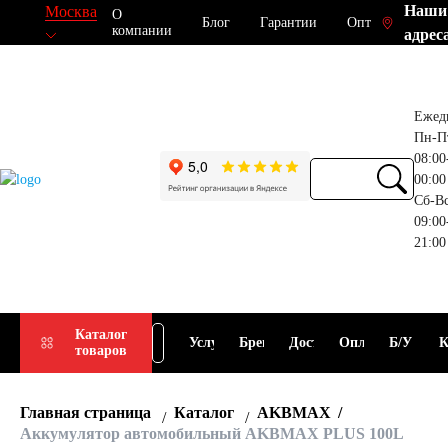
Наши
Москва
О
Блог
Гарантии
Опт
компании
адрес
Ежед
Пн-П
08:00
00:00
Сб-В
09:00
21:00
Прием
Подбор
Каталог
Услуги
Бренды
Доставка
Оплата
Б/У
К
товаров
АКБ
АКБ
Главная страница
Каталог
AKBMAX
Аккумулятор автомобильный AKBMAX PLUS 100L