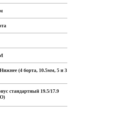
мм
ота
М
 Нижнее (4 борта, 10.5мм, 5 и 3
онус стандартный 19.5/17.9
O)