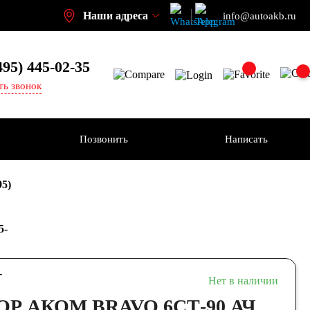
Наши адреса
info@autoakb.ru
495)
445-02-35
ть звонок
Позвонить
Написать
95)
5-
-
Нет в наличии
Р АКОМ BRAVO 6СТ-90 АЧ