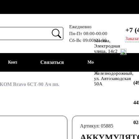
Ежедневно
+7 (
Пн-Пт 08:00-00:00
Заказа
Сб-Вс 09:00-21:00
Москва,
ем
Электродная
улица, 14с2
Шоссе
Связаться
Контакты
Москва
Энтузиастов
+7
Балашиха, мкр-н
Железнодорожный,
ул. Автозаводская
(4
50А
КОМ Bravo 6СТ-90 Ач пп.
44
02
Артикул: 05885
АККУМУЛЯТО