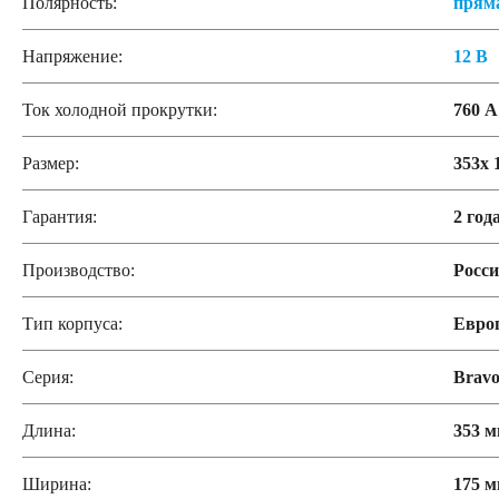
Полярность:
прям
Напряжение:
12 В
Ток холодной прокрутки:
760 А
Размер:
353x 
Гарантия:
2 год
Производство:
Росс
Тип корпуса:
Евро
Серия:
Brav
Длина:
353 
Ширина:
175 