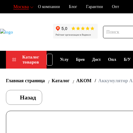
Москва
О компании
Блог
Гарантии
Опт
При
Подбор
Каталог
Услуги
Бренды
Доставка
Оплата
Б/У
товаров
АКБ
АКБ
Главная страница
Каталог
АКОМ
Аккумулятор А
Назад