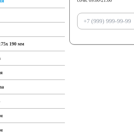
сб-вс 09:00-21:00
ая
175x 190 мм
а
ия
па
o
мм
мм