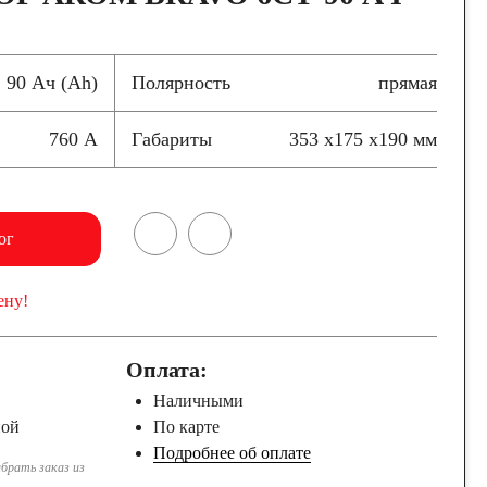
90 Ач (Ah)
Полярность
прямая
760 А
Габариты
353 x175 x190 мм
ог
ену!
Оплата:
Наличными
ной
По карте
Подробнее об оплате
брать заказ из