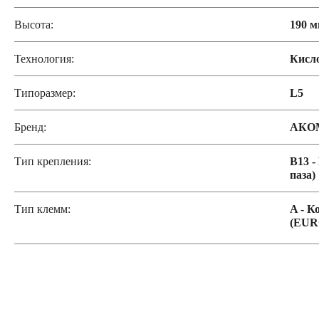
Высота:
190 
Технология:
Кисл
Типоразмер:
L5
Бренд:
АКО
Тип крепления:
B13 -
паза)
Тип клемм:
A - К
(EUR